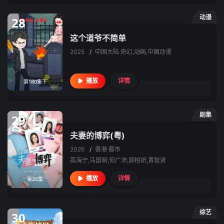
动漫
28
这个道爷不简单
2025
/
中国大陆
奇幻,动画,中国动漫
详情
播放
第180集下
剧集
29
夫妻的博弈(粤)
2026
/
香港
都市
高海宁,马国明,何广沛,郭柏妍,黄智贤
详情
播放
第25集
综艺
30