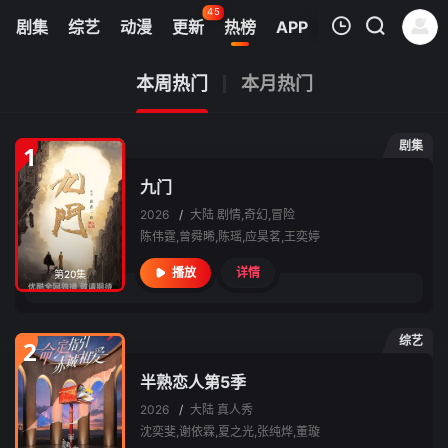
45
剧集
综艺
动漫
更新
热榜
APP
我的观影记录
本周热门
本月热门
剧集
1
九门
2026
/
大陆
剧情,奇幻,冒险
暂无观看影片的记录
陈伟霆,曾舜晞,陈瑶,应昊茗,王奕婷
详情
播放
第20集
综艺
2
半熟恋人第5季
2026
/
大陆
真人秀
沈奕斐,谢依霖,夏之光,张纯烨,董璇