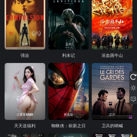
正片
正片
正片
强迫
利未记
浴血困牛山
注册送8888
抢先版
正片
天天送福利
蜘蛛侠：崭新之日
卫兵的呐喊