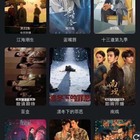
第22集
第11集
第13集
江海潮生
蓝嘴唇
十三邀第九季
第8集
第12集
第10集
盲盒
凛冬下的罪恶
南戏