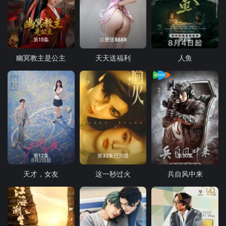
第15集
注册送8888
第6集
幽冥教主是公主
天天送福利
人鱼
第12集
第33集已完结
第30集
天才，女友
这一秒过火
兵自风中来