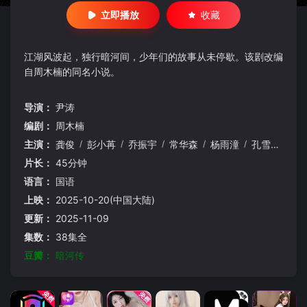
立即播放
收藏
江湖风波起，独行暗河间，少年们的故事从未停歇。该剧改编
自周木楠的同名小说。
导演：
尹涛
编剧：
周木楠
主演：
龚俊
/
彭小苒
/
乔振宇
/
常华森
/
杨雨潼
/
孔雪儿
/
章
片长：
45分钟
语言：
国语
上映：
2025-10-20(中国大陆)
更新：
2025-11-09
集数：
38集全
豆瓣：
暗河传