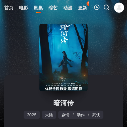
63
首页
电影
剧集
综艺
动漫
更新
热榜
APP
我的观影记录
暂无观看影片的记录
暗河传
2025
大陆
剧情
动作
武侠
/
/