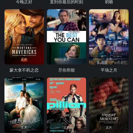
今晚正好
直到你最后的时刻
初吻
正片
正片
正片
蒙大拿不羁之恋
尽你所能
平场之月
正片
正片
正片