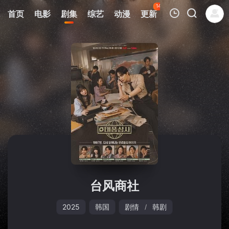
143
首页
电影
剧集
综艺
动漫
更新
热榜
APP
我的观影记录
暂无观看影片的记录
台风商社
2025
韩国
剧情
韩剧
/