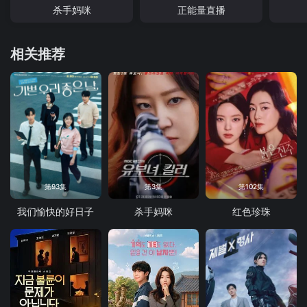
杀手妈咪
正能量直播
相关推荐
第93集
第3集
第102集
我们愉快的好日子
杀手妈咪
红色珍珠