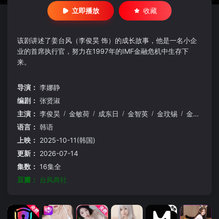
立即播放
收藏
该剧讲述了姜台风（李俊昊 饰）的成长故事，他是一名小企
业的首席执行官，努力在1997年的IMF金融危机中生存下
来。
导演：
李娜静
编剧：
张贤淑
主演：
李俊昊
/
金敏荷
/
成东日
/
金智英
/
金玟锡
/
金英玉
/
语言：
韩语
上映：
2025-10-11(韩国)
更新：
2026-07-14
集数：
16集全
豆瓣：
台风商社