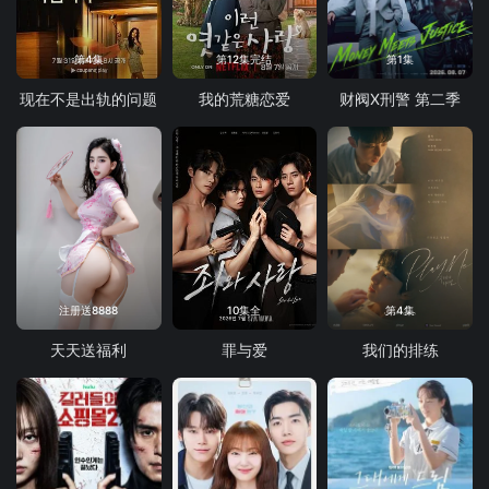
第4集
第12集完结
第1集
现在不是出轨的问题
我的荒糖恋爱
财阀X刑警 第二季
注册送8888
10集全
第4集
天天送福利
罪与爱
我们的排练