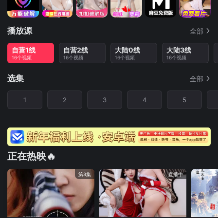
播放源
全部
自营1线
自营2线
大陆0线
大陆3线
16个视频
16个视频
16个视频
16个视频
选集
全部
1
2
3
4
5
正在热映🔥
第3集
直播中