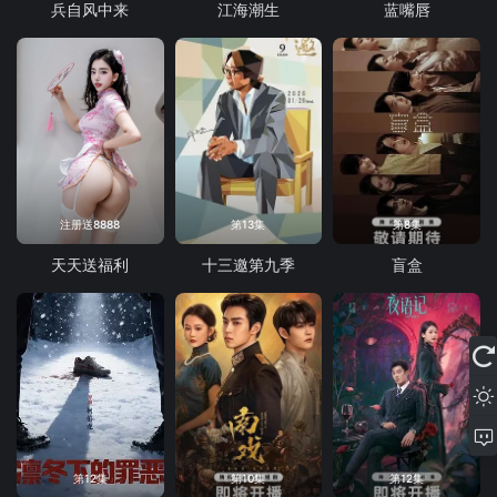
兵自风中来
江海潮生
蓝嘴唇
注册送8888
第13集
第8集
天天送福利
十三邀第九季
盲盒
第12集
第10集
第12集