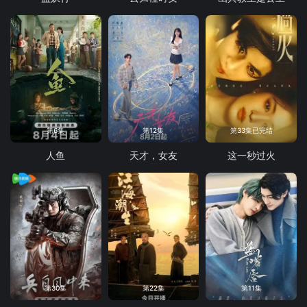
第6集
第12集
第33集已完结
人鱼
天才，女友
这一秒过火
第30集
第22集
第11集