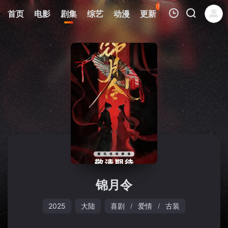
92
首页
电影
剧集
综艺
动漫
更新
热榜
APP
我的观影记录
暂无观看影片的记录
锦月令
2025
大陆
喜剧
爱情
古装
/
/