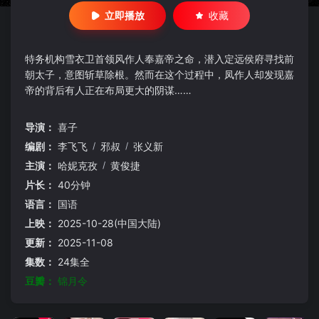
立即播放
收藏
特务机构雪衣卫首领风作人奉嘉帝之命，潜入定远侯府寻找前
朝太子，意图斩草除根。然而在这个过程中，凤作人却发现嘉
帝的背后有人正在布局更大的阴谋……
导演：
喜子
编剧：
李飞飞
/
邪叔
/
张义新
主演：
哈妮克孜
/
黄俊捷
片长：
40分钟
语言：
国语
上映：
2025-10-28(中国大陆)
更新：
2025-11-08
集数：
24集全
豆瓣：
锦月令