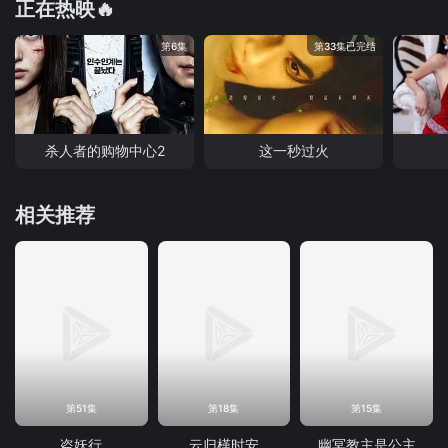
正在热映🔥
第6集
第33集已完结
杀人者的购物中心2
这一秒过火
相关推荐
第51集
第18集
第15集
盗妖行
云归槿时安
幽冥教主是公主