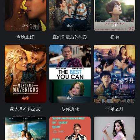
正片
正片
正片
今晚正好
直到你最后的时刻
初吻
正片
正片
正片
蒙大拿不羁之恋
尽你所能
平场之月