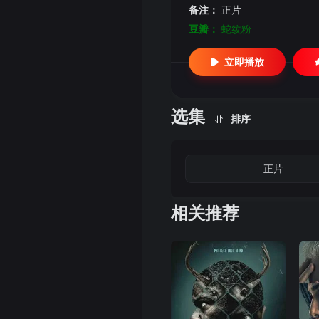
备注：
正片
豆瓣：
蛇纹粉
立即播放
选集
排序
正片
相关推荐