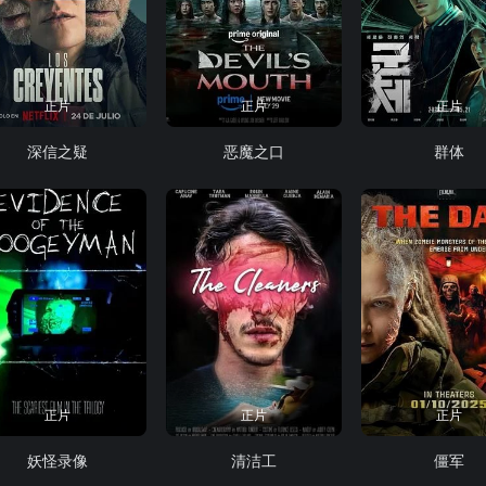
正片
正片
正片
深信之疑
恶魔之口
群体
正片
正片
正片
妖怪录像
清洁工
僵军