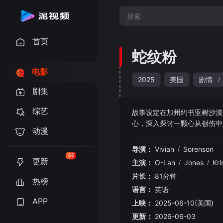
首页
蛇纹粉
电影
2025
美国
剧情
/
剧集
综艺
故事设定在加州约书亚树沙漠
心，深入探讨一颗心从创伤中愈合
动漫
格，并运用诗意的视觉与语言
导演：
Vivian
/
Sorenson
65
更新
主演：
O-Lan
/
Jones
/
Kri
片长：
81分钟
热榜
语言：
英语
APP
上映：
2025-06-10(美国)
更新：
2026-06-03