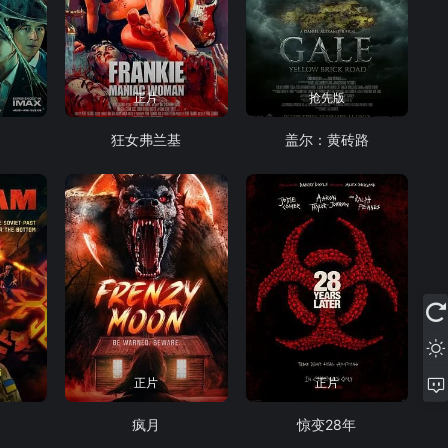
正片
抢先版
狂女弗兰基
盖尔：黄砖路
正片
正片
疯月
惊变28年