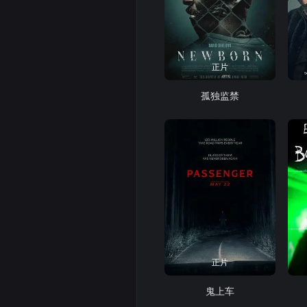
正片
孤独监禁
正片
鬼上车