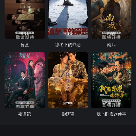
第12集
第18集
第13集
盲盒
凛冬下的罪恶
南戏
第16集
第20集
第23集已完结
夜语记
御廷谣
我当卧底这件事