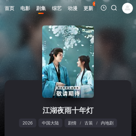
45
首页
电影
剧集
综艺
动漫
更新
热榜
APP
我的观影记录
暂无观看影片的记录
江湖夜雨十年灯
2026
中国大陆
剧情
古装
内地剧
/
/