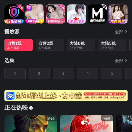
播放源
全部
自营1线
自营2线
大陆0线
大陆5线
37个视频
37个视频
37个视频
37个视频
选集
全部
1
2
3
4
5
正在热映🔥
第6集
第8集