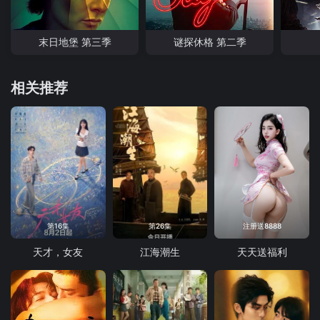
末日地堡 第三季
谜探休格 第二季
相关推荐
第16集
第26集
注册送8888
天才，女友
江海潮生
天天送福利