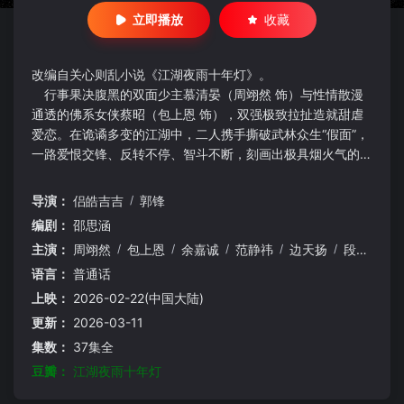
立即播放
收藏
改编自关心则乱小说《江湖夜雨十年灯》。
行事果决腹黑的双面少主慕清晏（周翊然 饰）与性情散漫
通透的佛系女侠蔡昭（包上恩 饰），双强极致拉扯造就甜虐
爱恋。在诡谲多变的江湖中，二人携手撕破武林众生“假面”，
一路爱恨交锋、反转不停、智斗不断，刻画出极具烟火气的侠
义群像。
导演：
侣皓吉吉
/
郭锋
编剧：
邵思涵
主演：
周翊然
/
包上恩
/
余嘉诚
/
范静祎
/
边天扬
/
段钰
/
闫
语言：
普通话
上映：
2026-02-22(中国大陆)
更新：
2026-03-11
集数：
37集全
豆瓣：
江湖夜雨十年灯