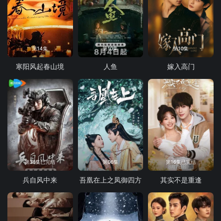
第14集
第10集
第10集
寒阳风起春山境
人鱼
嫁入高门
第36集已完结
第06集
第16集已完结
兵自风中来
吾凰在上之凤御四方
其实不是重逢