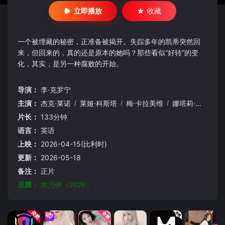
立即播放
收藏
一个被埋藏的秘密，正准备被揭开。失踪多年的凯蒂突然回
来，但回来的，真的还是原本的她吗？那些看似“好转”的变
化，其实，是另一种腐败的开始。
导演：
李·克罗宁
主演：
杰克·莱诺
/
莱娅·科斯塔
/
梅·卡拉美维
/
娜塔莉·格蕾斯
/
片长：
133分钟
语言：
英语
上映：
2026-04-15(比利时)
更新：
2026-05-18
备注：
正片
豆瓣：
木乃伊（2026）