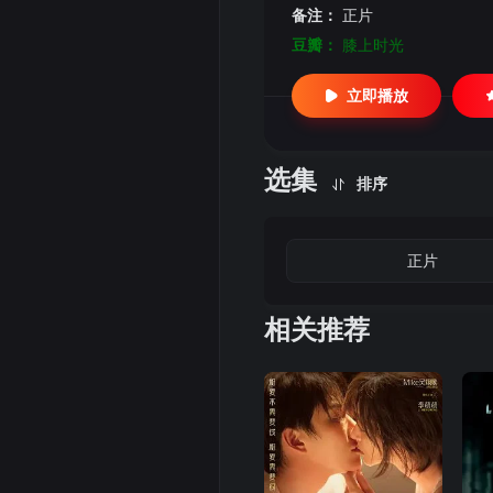
备注：
正片
豆瓣：
膝上时光
立即播放
选集
排序
正片
相关推荐