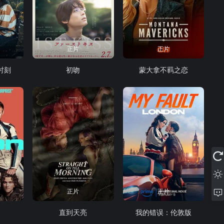
正片
正片
时刻
初吻
蒙大拿不羁之恋
正片
正片
直到天亮
我的错误：伦敦版