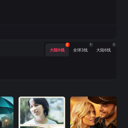
1
1
1
大陆0线
全球3线
大陆6线