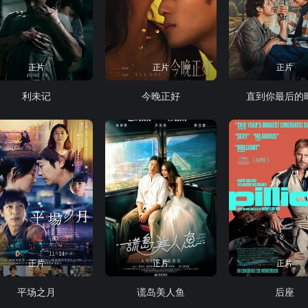
正片
正片
正片
利未记
今晚正好
直到你最后的
正片
正片
正片
平场之月
谎岛美人鱼
后座