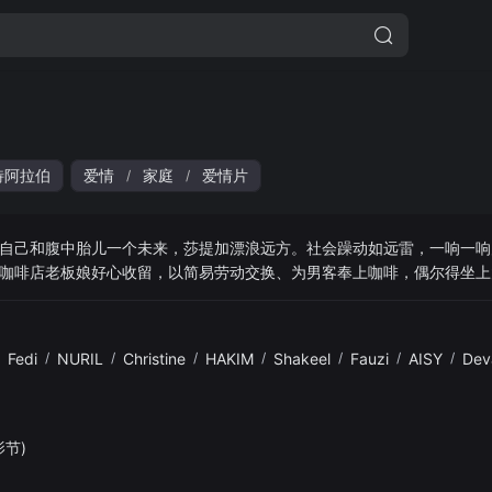
特阿拉伯
爱情
家庭
爱情片
/
/
自己和腹中胎儿一个未来，莎提加漂浪远方。社会躁动如远雷，一响一响
咖啡店老板娘好心收留，以简易劳动交换、为男客奉上咖啡，偶尔得坐上
剥削间摆荡，以换取儿子平安长大。卡车司机哈迪翩然而至，似乎让莎提
亲的希望。
Fedi
/
NURIL
/
Christine
/
HAKIM
/
Shakeel
/
Fauzi
/
AISY
/
Dev
影节)