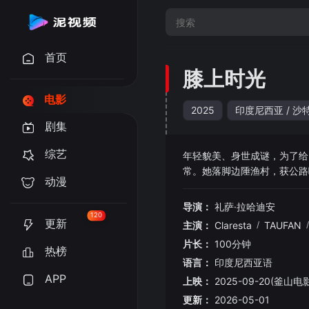
首页
膝上时光
电影
2025
印度尼西亚 / 沙
剧集
综艺
年轻貌美、身世成谜，为了给
常。她落脚边陲渔村，获公路
动漫
生活与生存间挣扎、在尊严与
靠的港湾，以及为儿子找到父
导演：
礼萨·拉哈迪安
120
更新
主演：
Claresta
/
TAUFAN
/
片长：
100分钟
热榜
语言：
印度尼西亚语
APP
上映：
2025-09-20(釜山电
更新：
2026-05-01