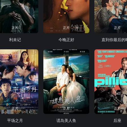
正片
正片
正片
利未记
今晚正好
直到你最后的
正片
正片
正片
平场之月
谎岛美人鱼
后座