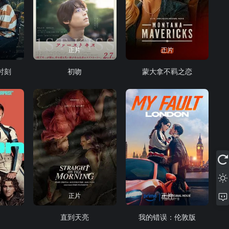
正片
正片
时刻
初吻
蒙大拿不羁之恋
正片
正片
直到天亮
我的错误：伦敦版