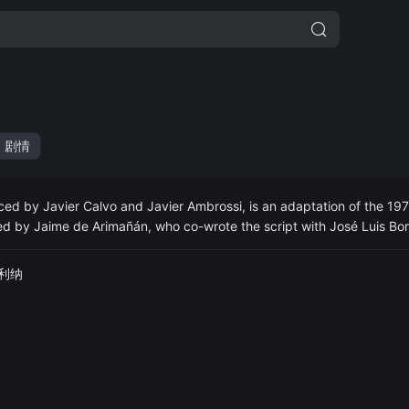
剧情
 is an adaptation of the 1972 Oscar-nominated fi
z.
莫利纳