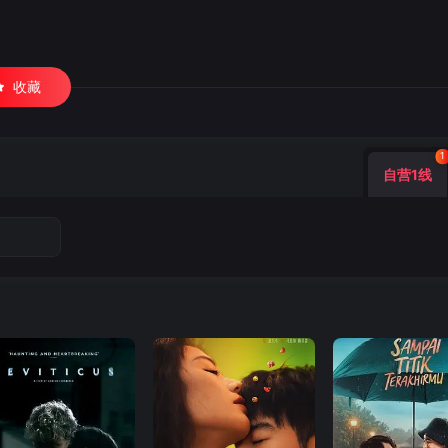
收藏
1
自营1线