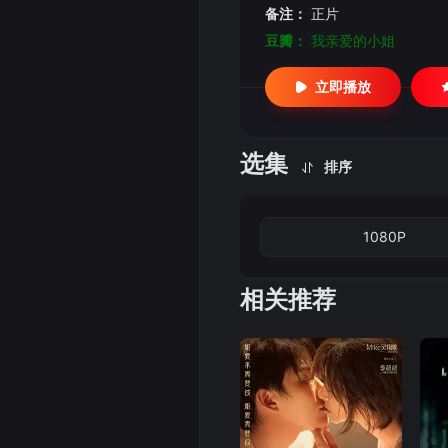
备注：
正片
豆瓣：
我亲爱的小姐
立即播放
选集
排序
1080P
相关推荐