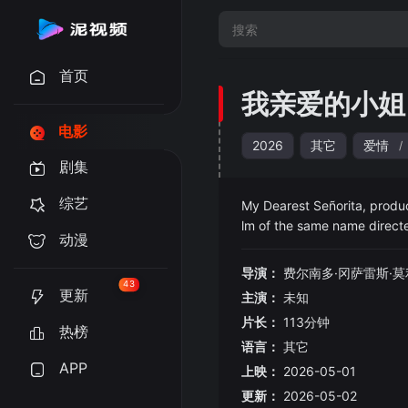
首页
我亲爱的小姐
电影
2026
其它
爱情
/
剧集
综艺
My Dearest Señorita, produced by Javier Calvo and Javier Ambrossi,
lm of the same name directed by Jaime de Arimañán, who co-wrote the script with José Luis Borau starring José Luis
动漫
López Vázque
导演：
费尔南多·冈萨雷斯·
43
更新
主演：
未知
片长：
113分钟
热榜
语言：
其它
APP
上映：
2026-05-01
更新：
2026-05-02