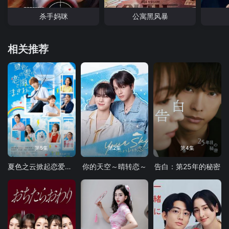
杀手妈咪
公寓黑风暴
相关推荐
第5集
第2集
第4集
夏色之云掀起恋爱与风暴
你的天空～晴转恋～
告白：第25年的秘密