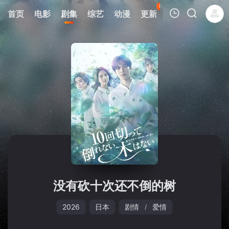
89
首页
电影
剧集
综艺
动漫
更新
热榜
APP
我的观影记录
暂无观看影片的记录
没有砍十次还不倒的树
2026
日本
剧情
爱情
/