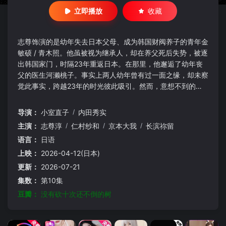
立即播放
收藏
志尊饰演的是幼年失去日本父母、成为韩国财阀养子的青年金
敏硕 / 青木照。他虽被视为继承人，却在养父死后失势，被逐
出韩国家门，时隔23年重返日本。在那里，他邂逅了幼年丧
父的医生河濑桃子。事实上两人幼年曾有过一面之缘，却未察
觉此事实，跨越23年的时光彼此吸引。然而，意想不到的考
验接连降临。标题引自韩国谚语：“任何困难之事，只要不断
挑战终会成功”。
导演：
小室直子
/
内田秀实
主演：
志尊淳
/
仁村纱和
/
京本大我
/
长滨祢留
语言：
日语
上映：
2026-04-12(日本)
更新：
2026-07-21
集数：
第10集
豆瓣：
没有砍十次还不倒的树