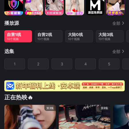
播放源
全部
自营1线
自营2线
大陆0线
大陆3线
10个视频
10个视频
10个视频
10个视频
选集
全部
1
2
3
4
5
正在热映🔥
第3集
第9集