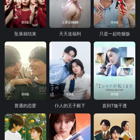
第5集
注册送8888
第6集
坠落就结束
天天送福利
只是一起吃顿饭
第6集
第6集
第5集
普通的恋爱
仆人的王子殿下
直到T恤干透