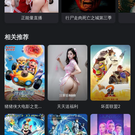
正能量直播
行尸走肉死亡之城第三季
相关推荐
正片
注册送8888
正片
猪猪侠大电影之竞速小英雄
天天送福利
坏蛋联盟2