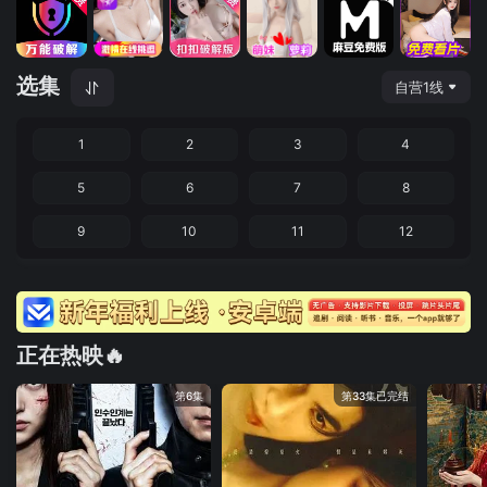
选集
自营1线
1
2
3
4
5
6
7
8
9
10
11
12
正在热映🔥
第6集
第33集已完结