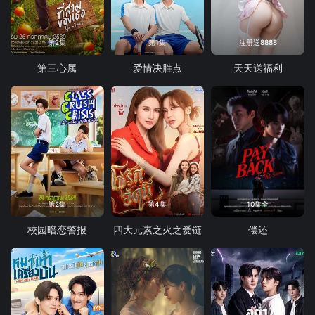
第2集
第1集
注册送8888
第三心属
爱情决胜点
天天送福利
第2集
第4集
10集全
校园暗恋警报
四大元素之火之爱链
偿还