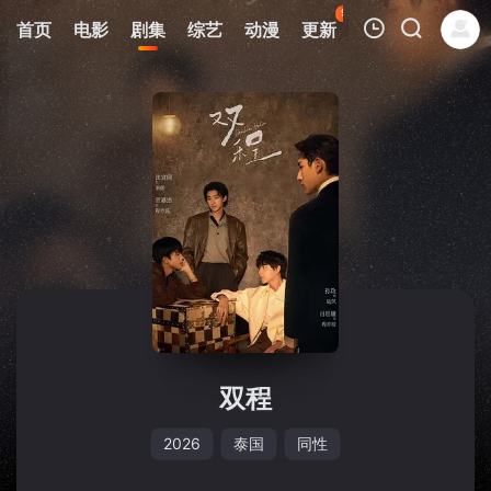
97
首页
电影
剧集
综艺
动漫
更新
热榜
APP
我的观影记录
暂无观看影片的记录
双程
2026
泰国
同性