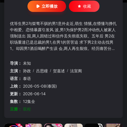
立即播放
收藏
优等生男2与桀骜不驯的男1意外走近,萌生 情愫,在懵懂与挣扎
中相爱。恋情暴露引发风 波,男1为保护男2而冲动伤人被家人
强制送出 国,两人因错过和信件丢失彻底失联。五年后 男2在
职场重達已是总裁的男1,在男1的苦苦追 求下男2主动去找男
1。却因男1酒后喝醉产生误 会,两人再生裂痕。经历痛苦分
离、生死误会, 两人认清真心。最终,彼此解开过往心结,选择
放下伤害,重新携手共度未来
导演：
未知
主演：
孙政
/
吕思瞳
/
贺嘉述
/
法宣阁
语言：
泰语
上映：
2026-05-08(泰国)
更新：
2026-06-14
集数：
12集全
豆瓣：
双程