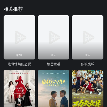
相关推荐
第6集
正片
正片
毛骨悚然的恋爱
禁忌童话
低弧慢球