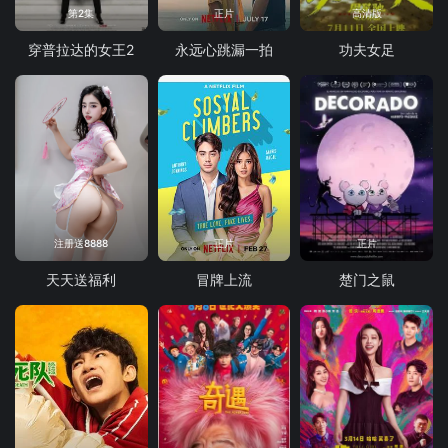
第2集
正片
高清版
穿普拉达的女王2
永远心跳漏一拍
功夫女足
注册送8888
正片
正片
天天送福利
冒牌上流
楚门之鼠