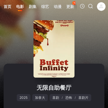
104
首页
电影
剧集
综艺
动漫
更新
热榜
APP
我的观影记录
暂无观看影片的记录
无限自助餐厅
2025
加拿大
喜剧
恐怖
喜剧片
/
/