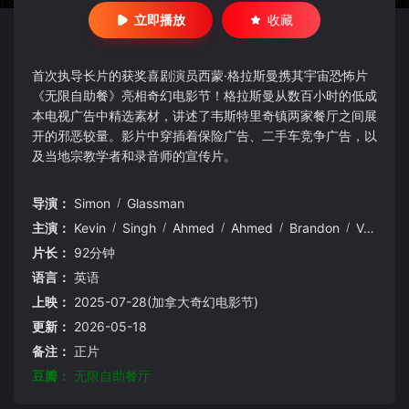
立即播放
收藏
首次执导长片的获奖喜剧演员西蒙·格拉斯曼携其宇宙恐怖片
《无限自助餐》亮相奇幻电影节！格拉斯曼从数百小时的低成
本电视广告中精选素材，讲述了韦斯特里奇镇两家餐厅之间展
开的邪恶较量。影片中穿插着保险广告、二手车竞争广告，以
及当地宗教学者和录音师的宣传片。
导演：
Simon
/
Glassman
主演：
Kevin
/
Singh
/
Ahmed
/
Ahmed
/
Brandon
/
Vanderwall
片长：
92分钟
语言：
英语
上映：
2025-07-28(加拿大奇幻电影节)
更新：
2026-05-18
备注：
正片
豆瓣：
无限自助餐厅