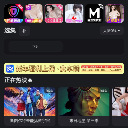
选集
大陆0线
正片
正在热映🔥
第3集
第5集
斯图尔特未能拯救宇宙
末日地堡 第三季