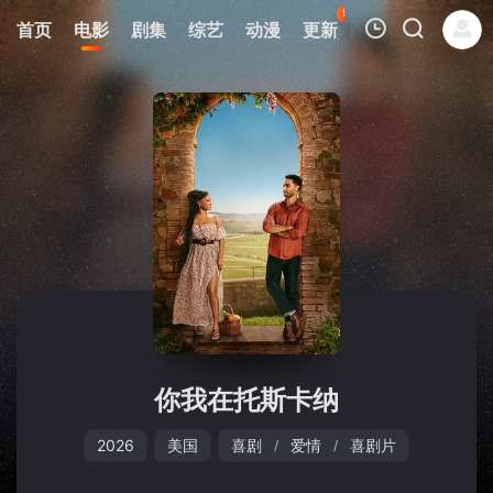
95
首页
电影
剧集
综艺
动漫
更新
热榜
APP
我的观影记录
暂无观看影片的记录
你我在托斯卡纳
2026
美国
喜剧
爱情
喜剧片
/
/