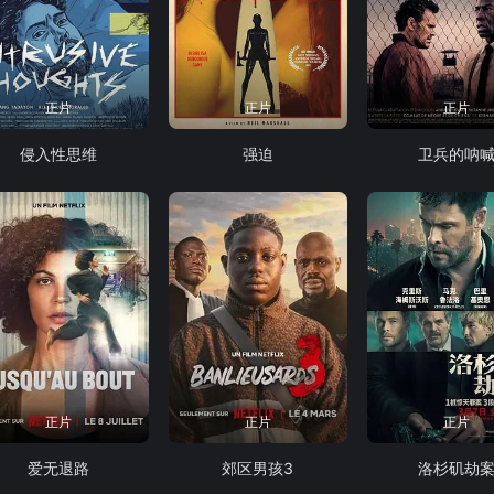
正片
正片
正片
侵入性思维
强迫
卫兵的呐
正片
正片
正片
爱无退路
郊区男孩3
洛杉矶劫