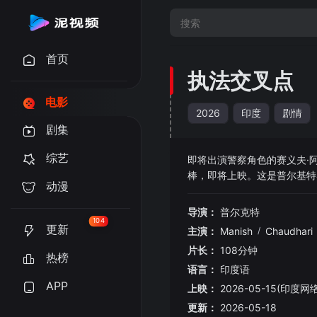
首页
执法交叉点
电影
2026
印度
剧情
剧集
综艺
即将出演警察角色的赛义夫·阿里·汗兴
棒，即将上映。这是普尔基特导演
动漫
导演：
普尔克特
104
更新
主演：
Manish
/
Chaudhari
片长：
108分钟
热榜
语言：
印度语
APP
上映：
2026-05-15(印度网络
更新：
2026-05-18