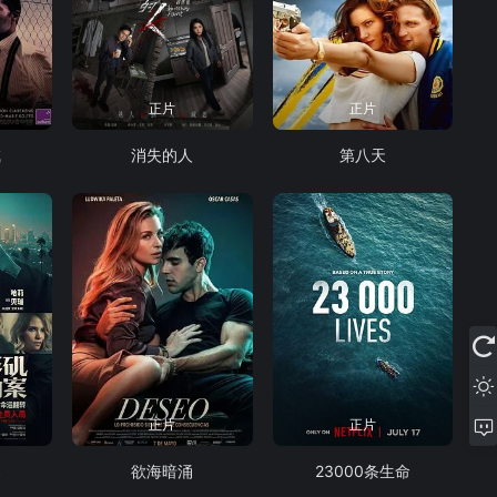
正片
正片
喊
消失的人
第八天
正片
正片
案
欲海暗涌
23000条生命