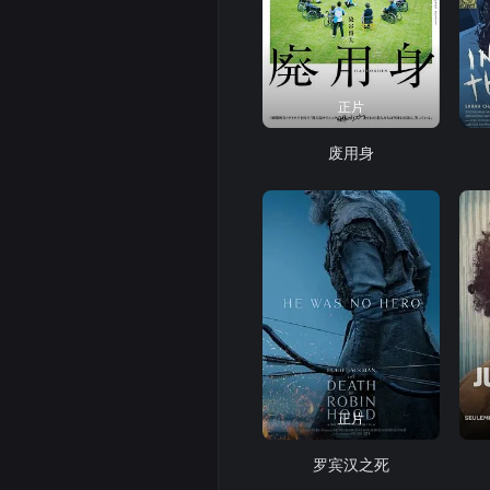
正片
废用身
正片
罗宾汉之死