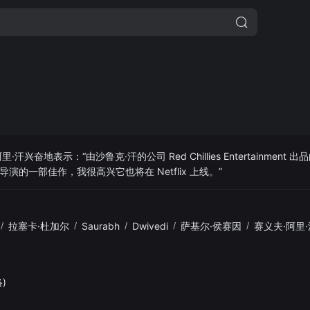
奋地表示：“由沙鲁克·汗的公司 Red Chillies Entertainment 出品
的一部佳作，我很高兴它也将在 Netflix 上线。”
/
拉塞卡·杜加尔
/
Saurabh
/
Dwivedi
/
萨基尔·侯赛因
/
赛义夫·阿里·
)