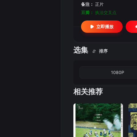
备注：
正片
豆瓣：
执法交叉点
立即播放
选集
排序
1080P
相关推荐