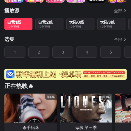
播放源
全部
自营1线
自营2线
大陆0线
大陆3线
12个视频
12个视频
12个视频
12个视频
选集
全部
1
2
3
4
5
正在热映🔥
第4集
第1集
杀手妈咪
母狮 第三季