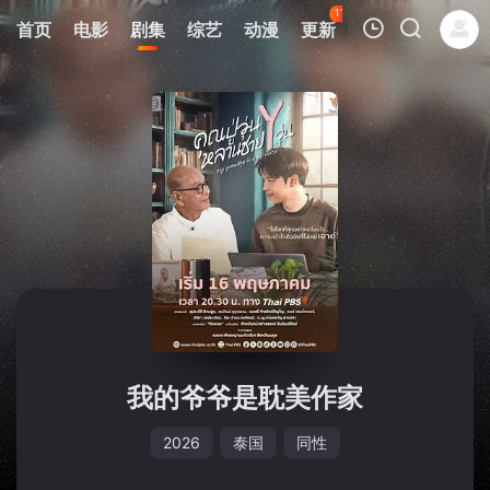
110
首页
电影
剧集
综艺
动漫
更新
热榜
APP
我的观影记录
暂无观看影片的记录
我的爷爷是耽美作家
2026
泰国
同性