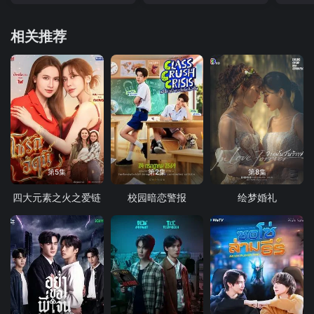
相关推荐
第5集
第2集
第8集
四大元素之火之爱链
校园暗恋警报
绘梦婚礼