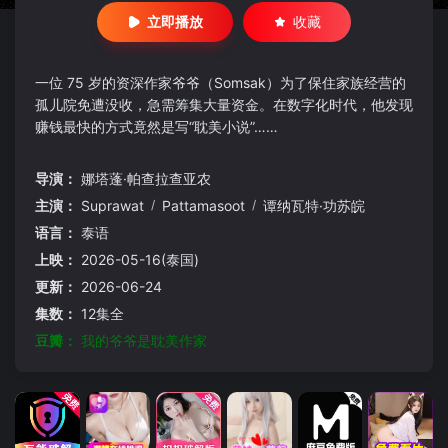
立即播放
收藏
一位 75 岁的资深作家爷爷（Somsak）为了保住家族经营的
孤儿院免遭没收，急需筹集大量资金。在数字化时代，他发现
赚钱最快的方式竟然是写“耽美小说”……
导演：
娜塔蓬·帕查拉查亚农
主演：
Suprawat
/
Pattamasoot
/
谭纳瓦特·功苏皖
语言：
泰语
上映：
2026-05-16(泰国)
更新：
2026-06-24
集数：
12集全
豆瓣：
我的爷爷是耽美作家