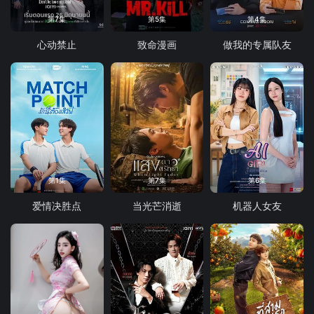
第7集
第5集
第4集
心动禁止
致命漫画
做我的专属队友
第1集
第7集
第6集
爱情决胜点
当光芒消逝
机器人女友