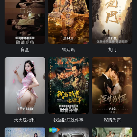
第15集
第24集
第21集
盲盒
御廷谣
九门
注册送8888
第23集已完结
第8集
天天送福利
我当卧底这件事
深情为饵