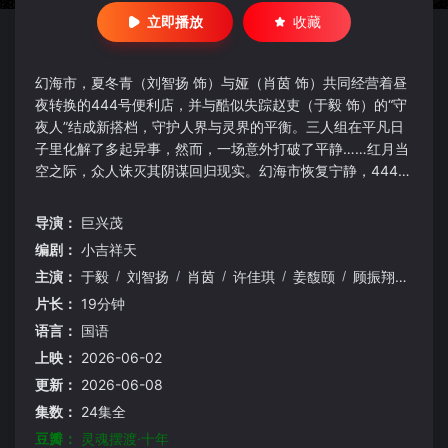
立即播放
收藏
幻海市，夏冬青（刘智扬 饰）与娅（肖茵 饰）共同经营着昼
夜转换的444号便利店，并与酷似失踪赵吏（于毅 饰）的“守
夜人”结成新搭档，守护人界与灵界的平衡。三人组在平凡日
子里化解了多起异事，然而，一场意外打破了平静……红月当
空之际，众人诛灭其阴谋回归现实。幻海市恢复宁静，444号
便利店继续营业，但新的异闻已在青石板路上悄然滋生。
导演：
巨兴茂
编剧：
小吉祥天
主演：
于毅
/
刘智扬
/
肖茵
/
许佳琪
/
姜馥颐
/
顾振翔
/
马凡
片长：
19分钟
语言：
国语
上映：
2026-06-02
更新：
2026-06-08
集数：
24集全
豆瓣：
灵魂摆渡·十年