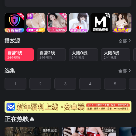
播放源
全部
自营1线
自营2线
大陆0线
大陆3线
24个视频
24个视频
24个视频
24个视频
选集
全部
1
2
3
4
5
正在热映🔥
第8集完结
直播中