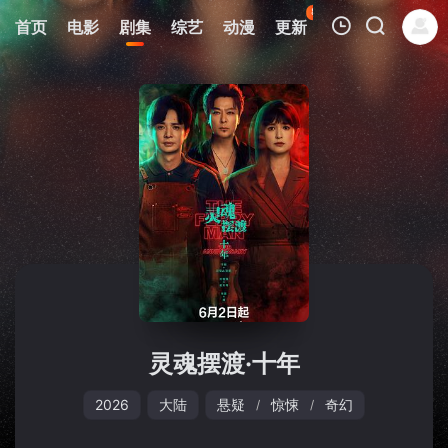
86
首页
电影
剧集
综艺
动漫
更新
热榜
APP
我的观影记录
暂无观看影片的记录
灵魂摆渡·十年
2026
大陆
悬疑
惊悚
奇幻
/
/