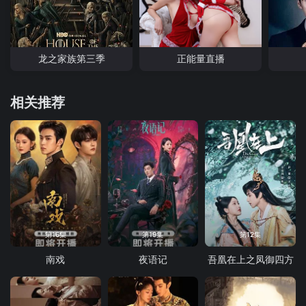
龙之家族第三季
正能量直播
相关推荐
第16集
第19集
第12集
南戏
夜语记
吾凰在上之凤御四方