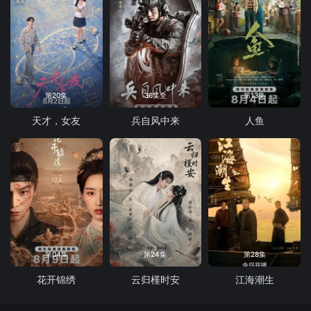
第20集
36集全
第13集
天才，女友
兵自风中来
人鱼
第04集
第24集
第28集
花开锦绣
云归槿时安
江海潮生