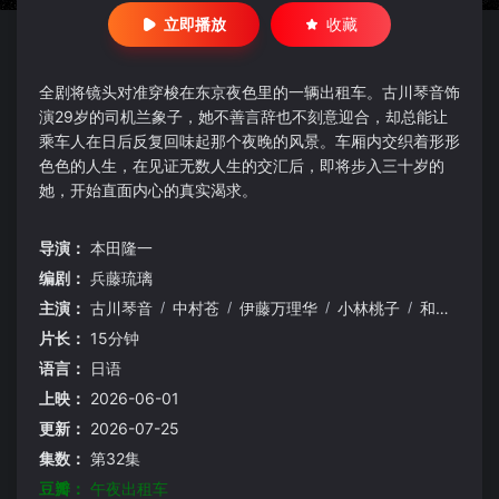
立即播放
收藏
全剧将镜头对准穿梭在东京夜色里的一辆出租车。古川琴音饰
演29岁的司机兰象子，她不善言辞也不刻意迎合，却总能让
乘车人在日后反复回味起那个夜晚的风景。车厢内交织着形形
色色的人生，在见证无数人生的交汇后，即将步入三十岁的
她，开始直面内心的真实渴求。
导演：
本田隆一
编剧：
兵藤琉璃
主演：
古川琴音
/
中村苍
/
伊藤万理华
/
小林桃子
/
和久井映见
片长：
15分钟
语言：
日语
上映：
2026-06-01
更新：
2026-07-25
集数：
第32集
豆瓣：
午夜出租车