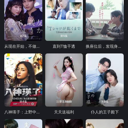
第7集
第5集
第1集
从现在开始，不做朋友了吧
直到T恤干透
换座位后，发现身后的男生好像喜欢我
第4集
注册送8888
第6集
八神瑛子：上野中央署组织犯罪对策课
天天送福利
仆人的王子殿下