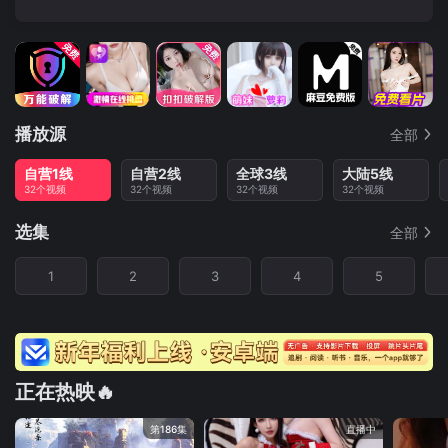
播放源
全部
自营1线
自营2线
全球3线
大陆5线
32个视频
32个视频
32个视频
32个视频
选集
全部
1
2
3
4
5
正在热映🔥
第186集
直播中