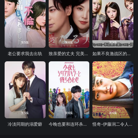
第5集
第6集
第9集
老公要求我去出轨
致亲爱的丈夫 完美妻子的谎言
如果不良激战区的四天王转生成了偶像团体
第5集
第6集
第5集
冷淡同期的溺爱癖
今晚也要和连环杀手约会
怪奇-伊藤润二令人彻夜难眠的奇异故事