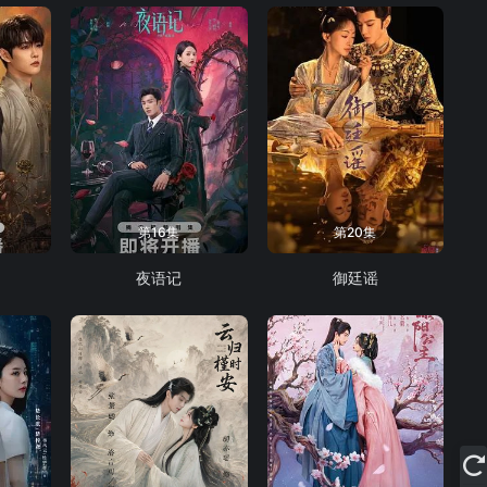
第16集
第20集
夜语记
御廷谣