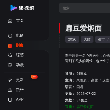
首页
扁豆爱焖面
电影
2026
大陆
都市
/
剧集
综艺
李中原是一名心理医生，而他
遇到了很多的困难，也产生了
动漫
交，他们的婚姻承载了两家人
胜男分别邂逅了韩雯雯和王子
导演：
刘家成
的推移，他们都开始怀疑，当
104
更新
主演：
朱雨辰
/
高露
/
迟嘉
语言：
国语
热榜
更新：
2026-07-22
APP
集数：
34集全
豆瓣：
扁豆爱焖面