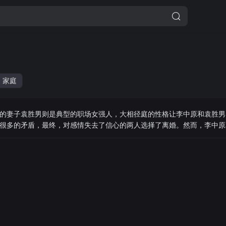
家庭
的妻子袁胜男则是典型的职场女强人，大相径庭的性格让李中原和袁胜男
很多的矛盾，最终，对感情失去了信心的两人选择了离婚。然而，李中原
全部的希望，因此，两人决定暂时对他们的家人隐瞒他们已经离婚的事实
荐，这两个人的出现在短时间内让李中原和袁胜男误以为他们终于寻找到
初的选择是否正确。