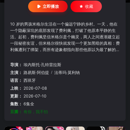
立即播放
收藏
10 岁的男孩米格尔生活在一个偏远宁静的乡村。一天，他在
一个隐蔽深坑的底部发现了费利佩，打破了他原本平静的生
活。起初，费利佩坚信米格尔是个幽灵，两人之间逐渐建立起
一段秘密友谊，但米格尔很快就发现一个更加黑暗的真相：费
利佩遭到了绑架，而所有迹象都指向那些他原以为最了解的
人。
导演：
埃内斯托·孔特雷拉斯
主演：
路易斯·阿伯提
/
法蒂玛·莫利纳
语言：
西班牙
上映：
2026-07-08
更新：
2026-07-10
集数：
6集全
豆瓣：
有你，我不怕