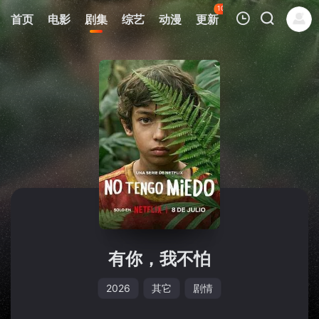
108
首页
电影
剧集
综艺
动漫
更新
热榜
APP
我的观影记录
暂无观看影片的记录
有你，我不怕
2026
其它
剧情