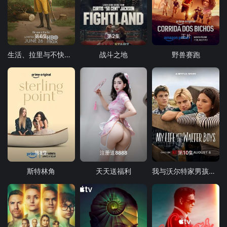
第6集
第2集
正片
生活、拉里与不快乐的追求：一部美国史
战斗之地
野兽赛跑
第8集
注册送8888
第10集
斯特林角
天天送福利
我与沃尔特家男孩的生活 第三季