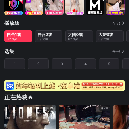
播放源
全部
自营1线
自营2线
大陆0线
大陆3线
6个视频
6个视频
6个视频
6个视频
选集
全部
1
2
3
4
5
正在热映🔥
第1集
第9集