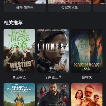
母狮 第三季
公寓黑风暴
相关推荐
第5集
第1集
8集全
西区帮派
母狮 第三季
桑德坎