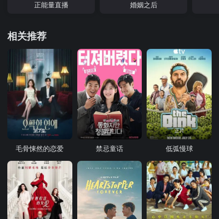
正能量直播
婚姻之后
相关推荐
第7集
正片
正片
毛骨悚然的恋爱
禁忌童话
低弧慢球