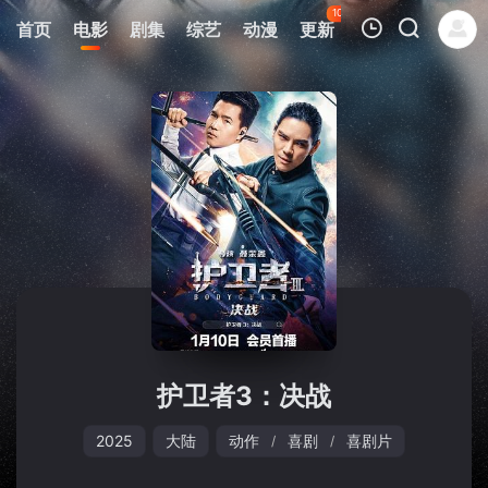
100
首页
电影
剧集
综艺
动漫
更新
热榜
APP
我的观影记录
暂无观看影片的记录
护卫者3：决战
2025
大陆
动作
喜剧
喜剧片
/
/