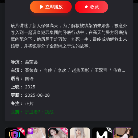
立即播放
收藏
该片讲述了新人保镖高天，为了解救被绑架的未婚妻，被意外
卷入到一起调查犯罪集团的卧底行动中，在高天与警方卧底猎
鹰的配合下，他历尽千难万险，九死一生，最终成功解救出未
婚妻，并将犯罪分子全部绳之于法的故事。
导演：
聂荣鑫
主演：
聂荣鑫
/
向佐
/
李欢
/
赵燕国彰
/
王双宝
/
侍宣如
/
闫
语言：
国语
上映：
2025
更新：
2025-08-28
备注：
正片
豆瓣：
护卫者3：决战