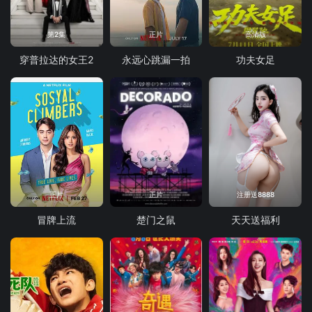
第2集
正片
高清版
穿普拉达的女王2
永远心跳漏一拍
功夫女足
正片
正片
注册送8888
冒牌上流
楚门之鼠
天天送福利