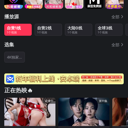
播放源
全部
自营1线
自营2线
大陆0线
全球3线
1个视频
1个视频
1个视频
1个视频
选集
全部
4K独家首发
正在热映🔥
直播中
第11集