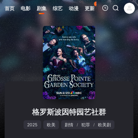
38
首页
电影
剧集
综艺
动漫
更新
热榜
APP
我的观影记录
暂无观看影片的记录
格罗斯波因特园艺社群
2025
欧美
剧情
犯罪
欧美剧
/
/