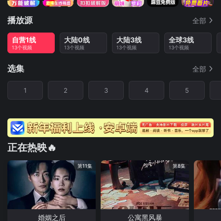
播放源
全部
自营1线
大陆0线
大陆3线
全球3线
13个视频
13个视频
13个视频
13个视频
选集
全部
1
2
3
4
5
正在热映🔥
第11集
第8集
婚姻之后
公寓黑风暴