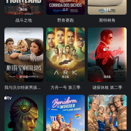
第2集
正片
第8集
战斗之地
野兽赛跑
斯特林角
第10集
第2集
第8集
我与沃尔特家男孩的生活 第三季
方舟一号 第三季
谜探休格 第二季