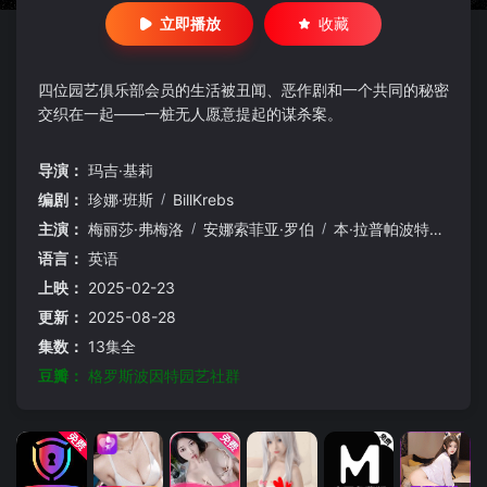
立即播放
收藏
四位园艺俱乐部会员的生活被丑闻、恶作剧和一个共同的秘密
交织在一起——一桩无人愿意提起的谋杀案。
导演：
玛吉·基莉
编剧：
珍娜·班斯
/
BillKrebs
主演：
梅丽莎·弗梅洛
/
安娜索菲亚·罗伯
/
本·拉普帕波特
/
阿雅·
语言：
英语
上映：
2025-02-23
更新：
2025-08-28
集数：
13集全
豆瓣：
格罗斯波因特园艺社群