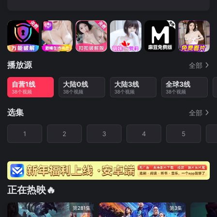
播放源
全部
自营1线
大陆0线
大陆3线
全球3线
38个视频
38个视频
38个视频
38个视频
选集
全部
1
2
3
4
5
正在热映🔥
第281集
第3集