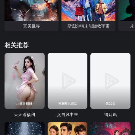
完美世界
斯图尔特未能拯救宇宙
末
相关推荐
注册送8888
第36集已完结
第20集
天天送福利
兵自风中来
御廷谣