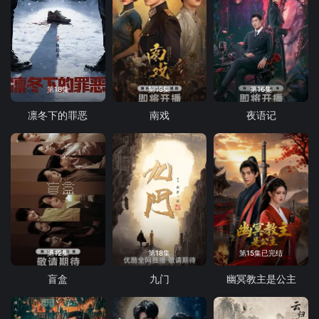
第18集
第13集
第16集
凛冬下的罪恶
南戏
夜语记
第12集
第18集
第15集已完结
盲盒
九门
幽冥教主是公主