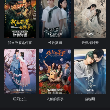
第23集已完结
第24集已完结
第20集
我当卧底这件事
长歌莫问
云归槿时安
第18集
第30集已完结
第11集
昭阳公主
依然的喜事
蓝嘴唇