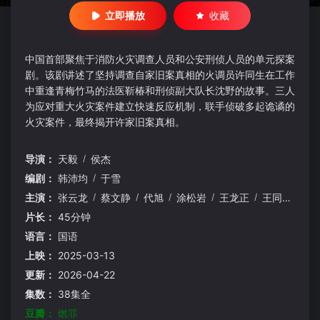
立即播放
收藏
中国首部聚焦于消防火灾调查人员和公安刑侦人员的单元探案
剧。该剧讲述了坚持调查自家旧案真相的火调员许同生在工作
中重逢青梅竹马的法医靳椿和刑侦副大队长沈野的故事。三人
为应对重大火灾案件建立快速反应机制，联手侦破多起诡谲的
火灾案件，最终揭开许家旧案真相。
导演：
天毅
/
侯杰
编剧：
韩沛均
/
于雪
主演：
张云龙
/
蔡文静
/
代旭
/
涂松岩
/
王龙正
/
王同辉
/
张
片长：
45分钟
语言：
国语
上映：
2025-03-13
更新：
2026-04-22
集数：
38集全
豆瓣：
燃罪