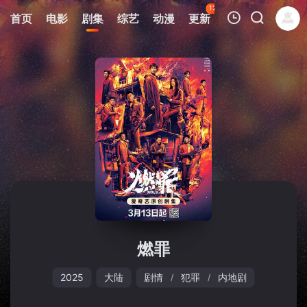
120
首页
电影
剧集
综艺
动漫
更新
热榜
APP
我的观影记录
暂无观看影片的记录
燃罪
2025
大陆
剧情
犯罪
内地剧
/
/