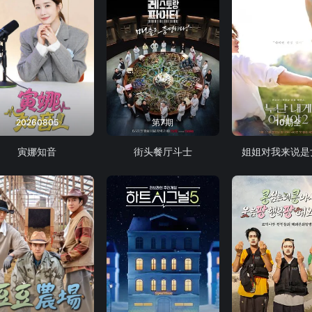
20260805
第7期
10期全
寅娜知音
街头餐厅斗士
姐姐对我来说是