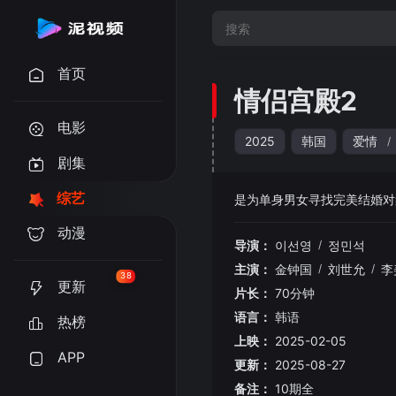
首页
情侣宫殿2
电影
2025
韩国
爱情
/
剧集
综艺
是为单身男女寻找完美结婚对
动漫
导演：
이선영
/
정민석
主演：
金钟国
/
刘世允
/
李
38
更新
片长：
70分钟
语言：
韩语
热榜
上映：
2025-02-05
APP
更新：
2025-08-27
备注：
10期全