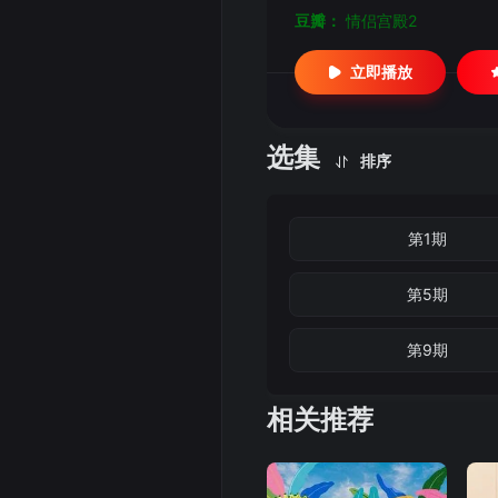
豆瓣：
情侣宫殿2
立即播放
选集
排序
第1期
第5期
第9期
相关推荐