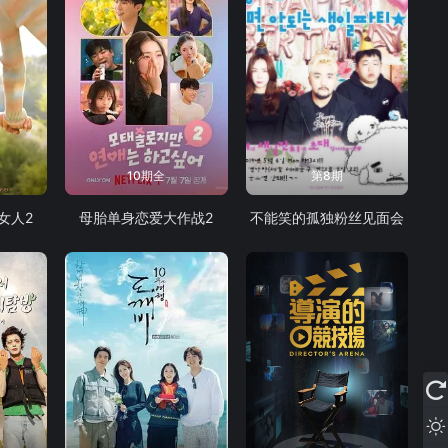
10期全
第8期
女人2
母胎单身恋爱大作战2
不能笑的孤独粉丝见面会