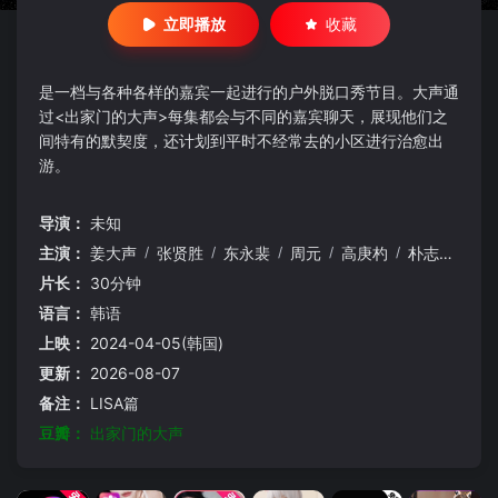
立即播放
收藏
是一档与各种各样的嘉宾一起进行的户外脱口秀节目。大声通
过<出家门的大声>每集都会与不同的嘉宾聊天，展现他们之
间特有的默契度，还计划到平时不经常去的小区进行治愈出
游。
导演：
未知
主演：
姜大声
/
张贤胜
/
东永裴
/
周元
/
高庚杓
/
朴志妍
/
Gu
片长：
30分钟
语言：
韩语
上映：
2024-04-05(韩国)
更新：
2026-08-07
备注：
LISA篇
豆瓣：
出家门的大声