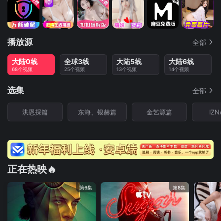
播放源
全部
大陆0线
全球3线
大陆5线
大陆6线
68个视频
25个视频
13个视频
14个视频
选集
全部
洪恩採篇
东海、银赫篇
金艺源篇
IZ
正在热映🔥
第6集
第8集