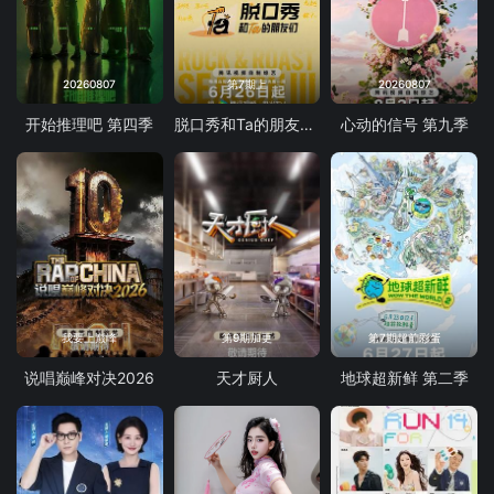
20260807
第7期上
20260807
开始推理吧 第四季
脱口秀和Ta的朋友们 第三季
心动的信号 第九季
我要上巅峰
第9期加更
第7期超前彩蛋
说唱巅峰对决2026
天才厨人
地球超新鲜 第二季