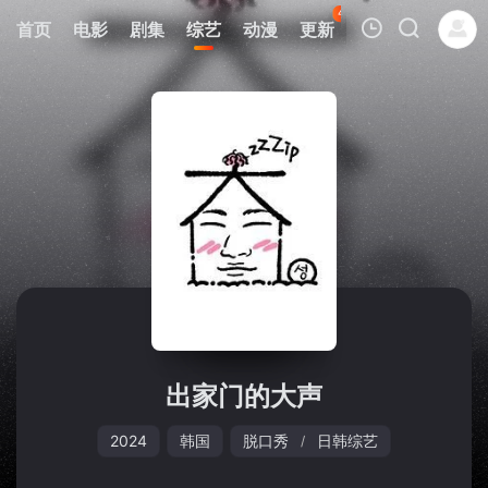
48
首页
电影
剧集
综艺
动漫
更新
热榜
APP
我的观影记录
暂无观看影片的记录
出家门的大声
2024
韩国
脱口秀
日韩综艺
/