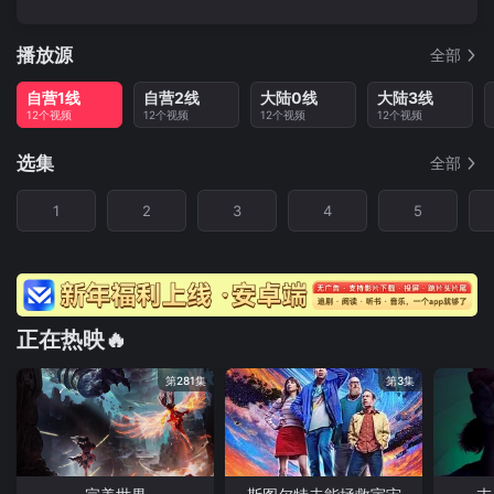
播放源
全部
自营1线
自营2线
大陆0线
大陆3线
12个视频
12个视频
12个视频
12个视频
选集
全部
1
2
3
4
5
正在热映🔥
第281集
第3集