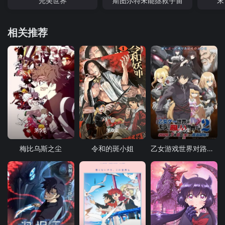
完美世界
斯图尔特未能拯救宇宙
末
相关推荐
第5集
第6集
第5集
梅比乌斯之尘
令和的斑小姐
乙女游戏世界对路人角色很不友好 第二季