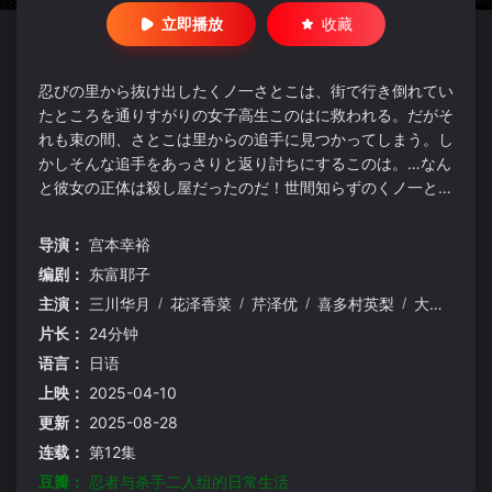
立即播放
收藏
忍びの里から抜け出したくノ一さとこは、街で行き倒れてい
たところを通りすがりの女子高生このはに救われる。だがそ
れも束の間、さとこは里からの追手に見つかってしまう。し
かしそんな追手をあっさりと返り討ちにするこのは。…なん
と彼女の正体は殺し屋だったのだ！世間知らずのくノ一と殺
し屋女子高生の危ない共同生活がスタート！
导演：
宫本幸裕
编剧：
东富耶子
主演：
三川华月
/
花泽香菜
/
芹泽优
/
喜多村英梨
/
大久保瑠美
片长：
24分钟
语言：
日语
上映：
2025-04-10
更新：
2025-08-28
连载：
第12集
豆瓣：
忍者与杀手二人组的日常生活