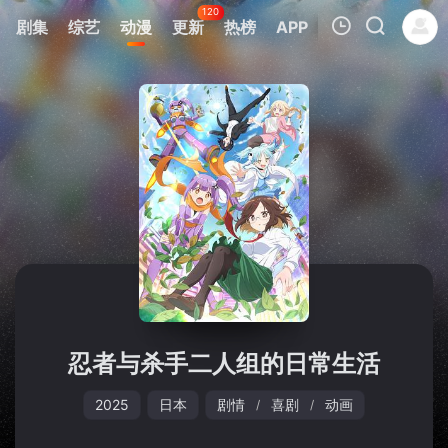
120
剧集
综艺
动漫
更新
热榜
APP
我的观影记录
暂无观看影片的记录
忍者与杀手二人组的日常生活
2025
日本
剧情
喜剧
动画
/
/