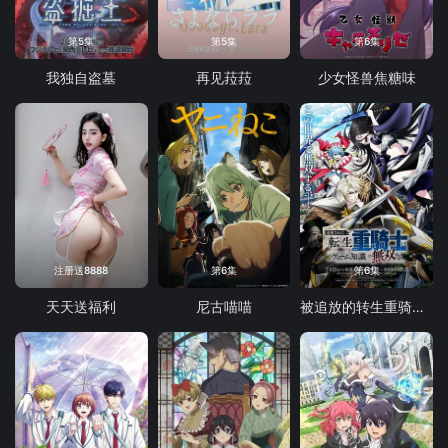
第5集
第5集
第6集
我独自盗墓
再见菈菈
少女怪兽焦糖味
注册送8888
第6集
第6集
天天送福利
尼古喵喵
被追放的转生重骑士用游戏知识开无双