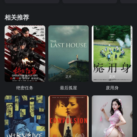
相关推荐
正片
正片
正片
绝密任务
最后孤屋
废用身