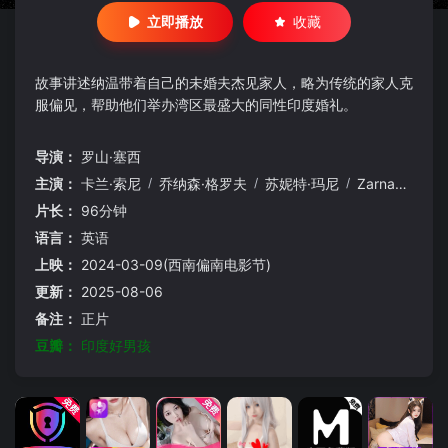
立即播放
收藏
故事讲述纳温带着自己的未婚夫杰见家人，略为传统的家人克
服偏见，帮助他们举办湾区最盛大的同性印度婚礼。
导演：
罗山·塞西
主演：
卡兰·索尼
/
乔纳森·格罗夫
/
苏妮特·玛尼
/
Zarna
/
Garg
片长：
96分钟
语言：
英语
上映：
2024-03-09(西南偏南电影节)
更新：
2025-08-06
备注：
正片
豆瓣：
印度好男孩