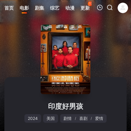
137
首页
电影
剧集
综艺
动漫
更新
热榜
APP
我的观影记录
暂无观看影片的记录
印度好男孩
2024
美国
剧情
喜剧
爱情
/
/