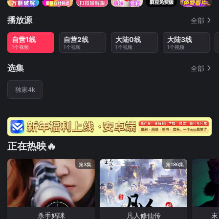
播放源
全部
自营1线
自营2线
大陆0线
大陆3线
1个视频
1个视频
1个视频
1个视频
选集
全部
独家4k
正在热映🔥
第3集
第186集
杀手妈咪
凡人修仙传
末