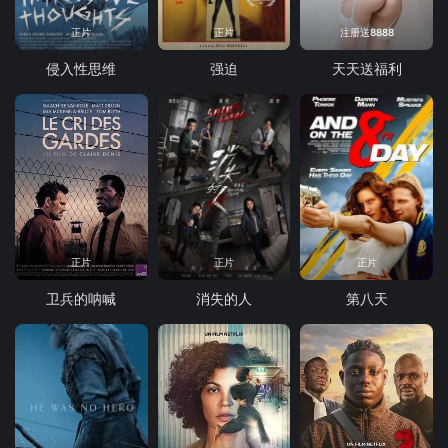
正片
正片
注册送8888
侵入性思维
强迫
天天送福利
正片
正片
正片
卫兵的呐喊
消失的人
第八天