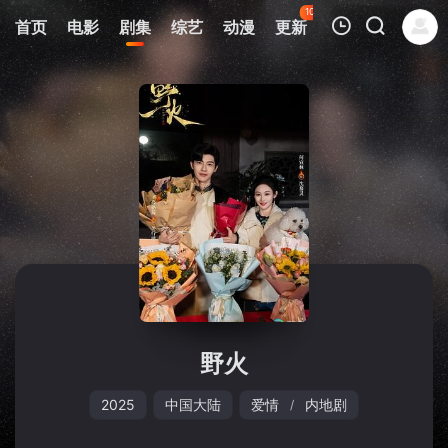
103
首页
电影
剧集
综艺
动漫
更新
热榜
APP
我的观影记录
暂无观看影片的记录
野火
2025
中国大陆
爱情
内地剧
/