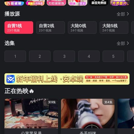
播放源
全部
自营1线
自营2线
大陆0线
大陆5线
23个视频
23个视频
24个视频
24个视频
选集
全部
1
2
3
4
5
正在热映🔥
第9集
第4集
公寓黑风暴
杀手妈咪