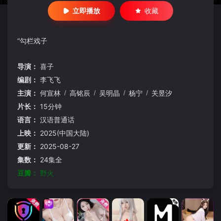
立即播放
收藏
“勾栏戏子
导演：
喜子
编剧：
李飞飞
主演：
何宣林
/
高铭辰
/
吴明晶
/
杨宁
/
关昱汐
片长：
15分钟
语言：
汉语普通话
上映：
2025(中国大陆)
更新：
2025-08-27
集数：
24集全
豆瓣：
野火