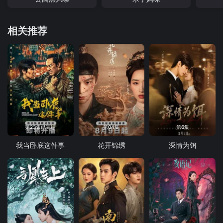
相关推荐
第23集已完结
第04集
第6集
我当卧底这件事
花开锦绣
深情为饵