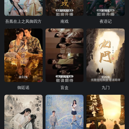
第10集
第15集
第18集
吾凰在上之凤御四方
南戏
夜语记
第22集
第14集
第20集
御廷谣
盲盒
九门