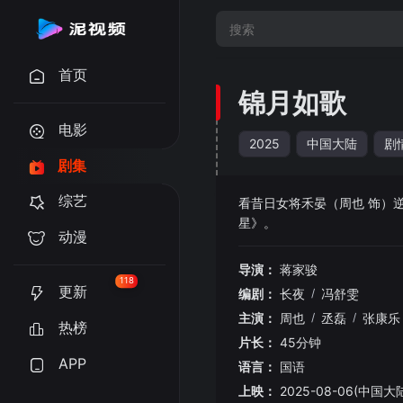
首页
锦月如歌
电影
2025
中国大陆
剧
剧集
综艺
看昔日女将禾晏（周也 饰）
星》。
动漫
导演：
蒋家骏
118
更新
编剧：
长夜
/
冯舒雯
主演：
周也
/
丞磊
/
张康乐
热榜
片长：
45分钟
APP
语言：
国语
上映：
2025-08-06(中国大