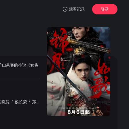
观看记录
登录
我的观影记录
千山茶客的小说《女将
暂无观看影片的记录
毛晓慧
/
侯长荣
/
郑国霖
/
盛一伦