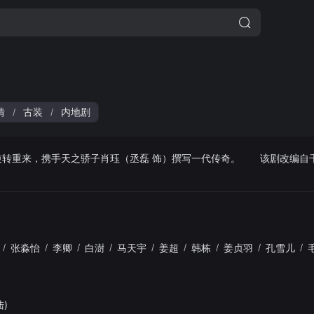
情
古装
内地剧
/
/
逆转重来，携手天之骄子肖珏（丞磊 饰）撰写一代传奇。 该剧改编自
/
张淼怡
/
李卿
/
白澍
/
马天宇
/
姜超
/
韩栋
/
姜贞羽
/
孔雪儿
/
陆)