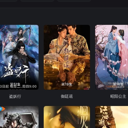
第51集
第19集
第18集
盗妖行
御廷谣
昭阳公主