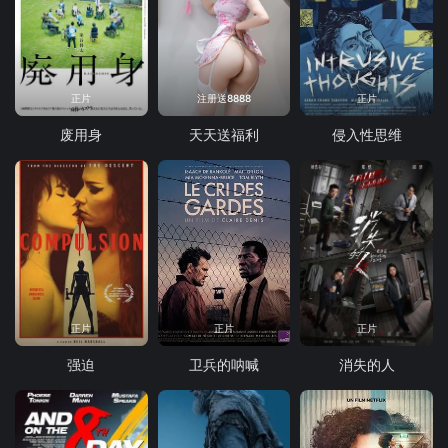
正片
注册送8888
正片
废用身
天天送福利
侵入性思维
正片
正片
正片
强迫
卫兵的呐喊
消失的人