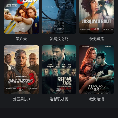
正片
正片
正片
第八天
罗宾汉之死
爱无退路
正片
正片
正片
郊区男孩3
洛杉矶劫案
欲海暗涌