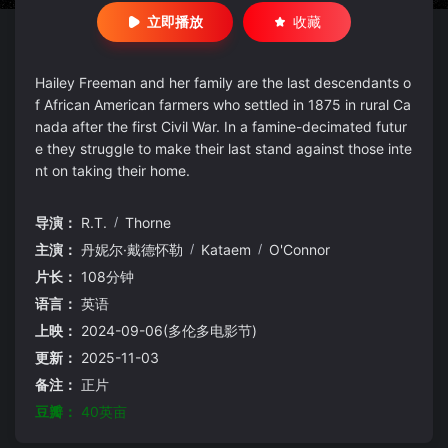
立即播放
收藏
Hailey Freeman and her family are the last descendants o
f African American farmers who settled in 1875 in rural Ca
nada after the first Civil War. In a famine-decimated futur
e they struggle to make their last stand against those inte
nt on taking their home.
导演：
R.T.
/
Thorne
主演：
丹妮尔·戴德怀勒
/
Kataem
/
O'Connor
片长：
108分钟
语言：
英语
上映：
2024-09-06(多伦多电影节)
更新：
2025-11-03
备注：
正片
豆瓣：
40英亩