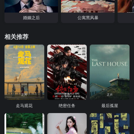
婚姻之后
公寓黑风暴
相关推荐
正片
正片
正片
走马观花
绝密任务
最后孤屋