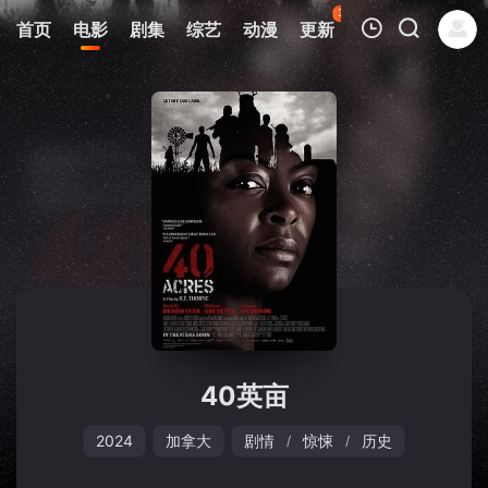
38
首页
电影
剧集
综艺
动漫
更新
热榜
APP
我的观影记录
暂无观看影片的记录
40英亩
2024
加拿大
剧情
惊悚
历史
/
/