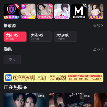
播放源
全部
大陆0线
大陆5线
大陆6线
1个视频
1个视频
1个视频
选集
全部
正片
正在热映🔥
第11集
第8集