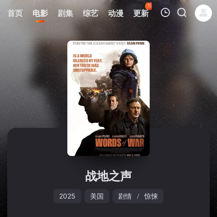
133
首页
电影
剧集
综艺
动漫
更新
热榜
APP
我的观影记录
暂无观看影片的记录
战地之声
2025
美国
剧情
惊悚
/