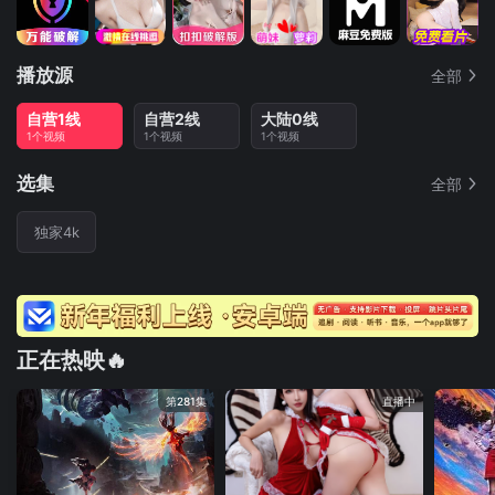
播放源
全部
自营1线
自营2线
大陆0线
1个视频
1个视频
1个视频
选集
全部
独家4k
正在热映🔥
第281集
直播中