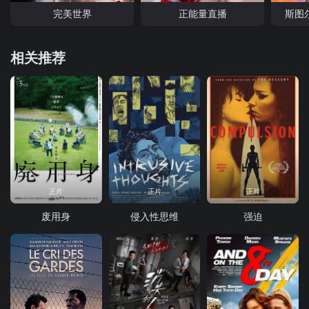
完美世界
正能量直播
斯图
相关推荐
正片
正片
正片
废用身
侵入性思维
强迫