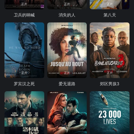
正片
正片
正片
卫兵的呐喊
消失的人
第八天
正片
正片
正片
罗宾汉之死
爱无退路
郊区男孩3