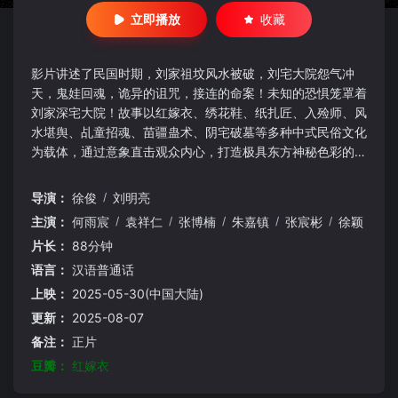
立即播放
收藏
影片讲述了民国时期，刘家祖坟风水被破，刘宅大院怨气冲
天，鬼娃回魂，诡异的诅咒，接连的命案！未知的恐惧笼罩着
刘家深宅大院！故事以红嫁衣、绣花鞋、纸扎匠、入殓师、风
水堪舆、乩童招魂、苗疆蛊术、阴宅破墓等多种中式民俗文化
为载体，通过意象直击观众内心，打造极具东方神秘色彩的视
觉风格。影片探索传统民俗文化的神秘与恐怖相结合的无限可
能，通过扣人心弦的氛围铺垫，为观众打造一个渗入心灵的终
导演：
徐俊
/
刘明亮
极恐怖故事………
主演：
何雨宸
/
袁祥仁
/
张博楠
/
朱嘉镇
/
张宸彬
/
徐颖
片长：
88分钟
语言：
汉语普通话
上映：
2025-05-30(中国大陆)
更新：
2025-08-07
备注：
正片
豆瓣：
红嫁衣