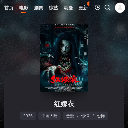
35
首页
电影
剧集
综艺
动漫
更新
热榜
APP
我的观影记录
暂无观看影片的记录
红嫁衣
2025
中国大陆
悬疑
惊悚
恐怖
/
/