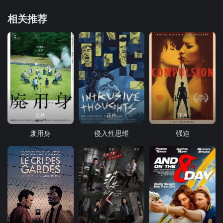
相关推荐
正片
正片
正片
废用身
侵入性思维
强迫