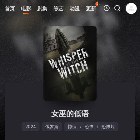
36
首页
电影
剧集
综艺
动漫
更新
热榜
APP
我的观影记录
暂无观看影片的记录
女巫的低语
2024
俄罗斯
惊悚
恐怖
恐怖片
/
/