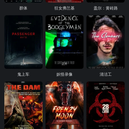
群体
狂女弗兰基
盖尔：黄砖路
正片
正片
正片
鬼上车
妖怪录像
清洁工