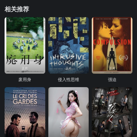
相关推荐
正片
正片
正片
废用身
侵入性思维
强迫