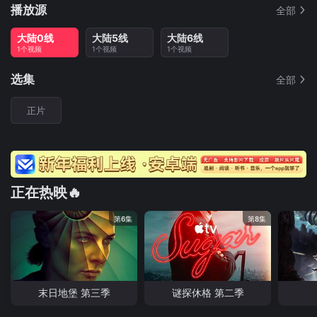
播放源
全部
大陆0线
大陆5线
大陆6线
1个视频
1个视频
1个视频
选集
全部
正片
正在热映🔥
第6集
第8集
末日地堡 第三季
谜探休格 第二季