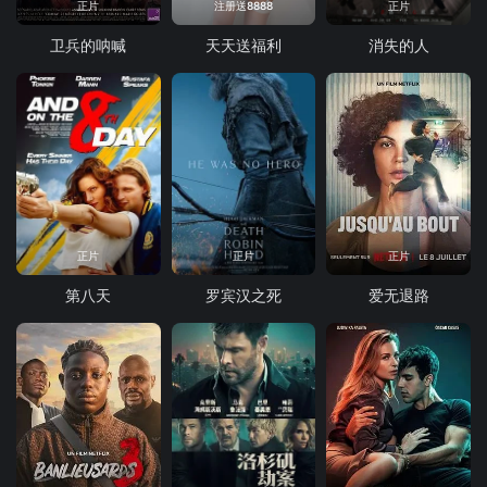
正片
注册送8888
正片
卫兵的呐喊
天天送福利
消失的人
正片
正片
正片
第八天
罗宾汉之死
爱无退路