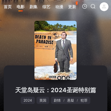
45
首页
电影
剧集
综艺
动漫
更新
热榜
APP
我的观影记录
暂无观看影片的记录
天堂岛疑云：2024圣诞特别篇
2024
英国
剧情
悬疑
犯罪
/
/