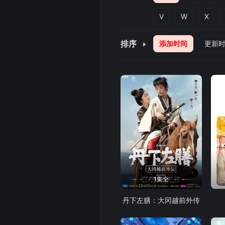
V
W
X
排序
添加时间
更新
1集全
丹下左膳：大冈越前外传