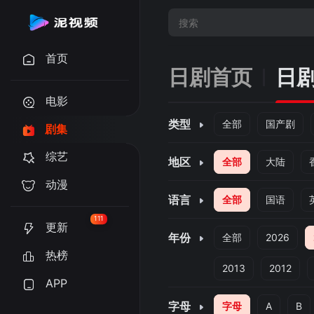
首页
日剧首页
日
电影
类型
全部
国产剧
剧集
综艺
地区
全部
大陆
动漫
语言
全部
国语
111
更新
年份
全部
2026
热榜
2013
2012
APP
字母
字母
A
B