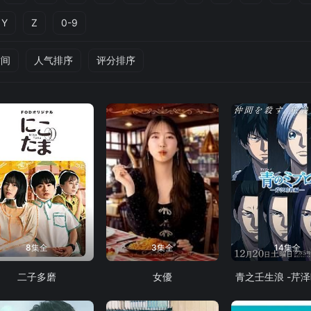
Y
Z
0-9
时间
人气排序
评分排序
8集全
3集全
14集全
二子多磨
女優
青之壬生浪 -芹