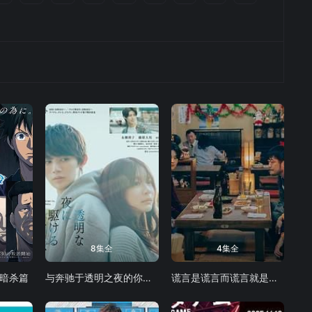
8集全
4集全
泽暗杀篇
与奔驰于透明之夜的你，谈一场看不见的恋爱。
谎言是谎言而谎言就是谎言