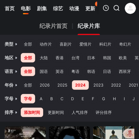
87
首页
电影
剧集
综艺
动漫
更新
热榜
APP
我的观影记录
纪录片首页
纪录片库
类型
全部
动作片
喜剧片
爱情片
科幻片
奇幻片
地区
全部
大陆
香港
台湾
日本
韩国
欧美
英
语言
全部
国语
英语
粤语
韩语
日语
西班牙
暂无观看影片的记录
年份
全部
2026
2025
2024
2023
2022
2021
字母
字母
A
B
C
D
E
F
G
H
I
J
排序
添加时间
更新时间
人气排序
评分排序