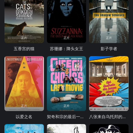
正片
正片
正片
五香宫的猫
苏珊娜：降头女王
影子学者
正片
正片
正片
以爱之名
契奇和宗的最后一部电影
八张来自乌托邦的明信片