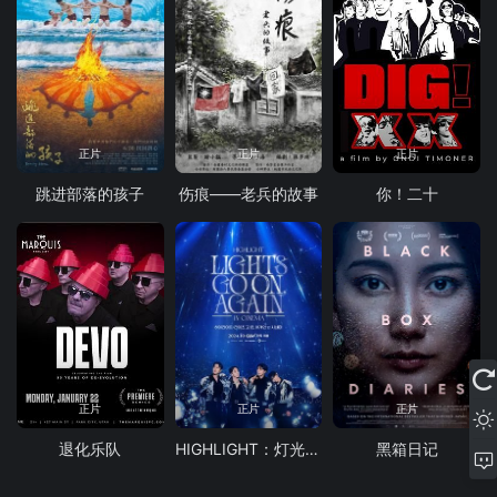
正片
正片
正片
跳进部落的孩子
伤痕——老兵的故事
你！二十
正片
正片
正片
退化乐队
HIGHLIGHT：灯光再次亮起
黑箱日记