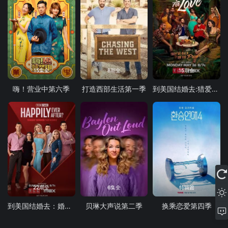
15集全
8期全
15期全
嗨！营业中第六季
打造西部生活第一季
到美国结婚去:猎爱第一季
22期全
6集全
特辑篇
到美国结婚去：婚后篇第九季
贝琳大声说第二季
换乘恋爱第四季