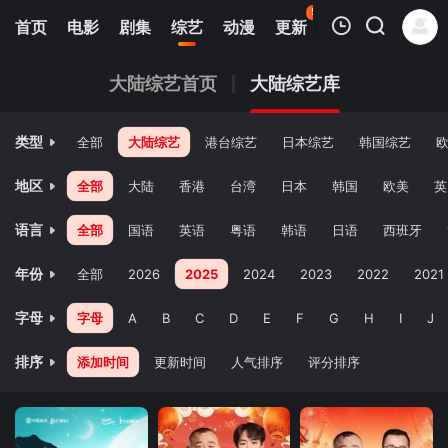
59
首页
电影
剧集
综艺
动漫
更新
热榜
APP
我的观影记录
大陆综艺首页
大陆综艺库
类型
全部
大陆综艺
港台综艺
日本综艺
韩国综艺
地区
全部
大陆
香港
台湾
日本
韩国
欧美
英
语言
全部
国语
英语
粤语
韩语
日语
西班牙
暂无观看影片的记录
年份
全部
2026
2025
2024
2023
2022
2021
字母
字母
A
B
C
D
E
F
G
H
I
J
排序
添加时间
更新时间
人气排序
评分排序