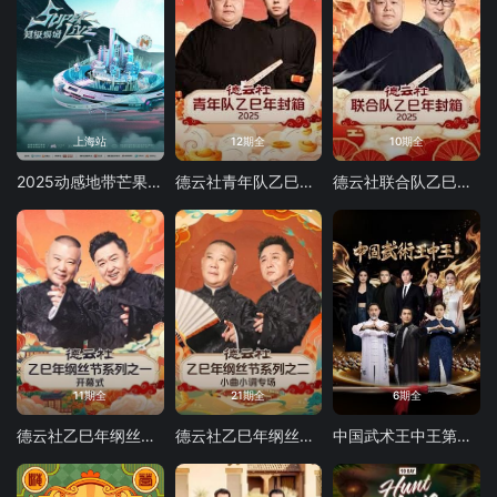
上海站
12期全
10期全
2025动感地带芒果卡无限X SuperLive超级现场
德云社青年队乙巳年封箱2025
德云社联合队乙巳年封箱2025
11期全
21期全
6期全
德云社乙巳年纲丝节系列之一开幕式
德云社乙巳年纲丝节系列之二小曲小调专场
中国武术王中王第二季