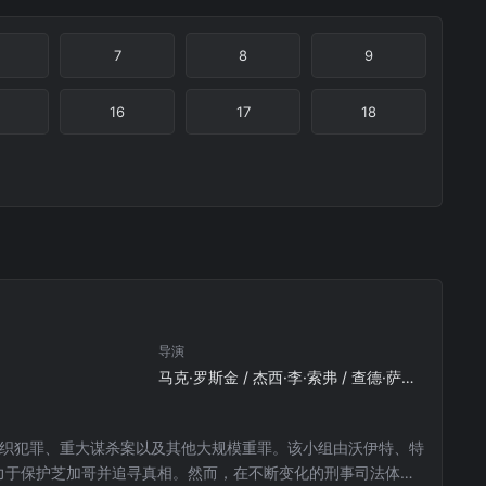
7
8
9
16
17
18
导演
马克·罗斯金 / 杰西·李·索弗 / 查德·萨克斯顿
组织犯罪、重大谋杀案以及其他大规模重罪。该小组由沃伊特、特
，致力于保护芝加哥并追寻真相。然而，在不断变化的刑事司法体系