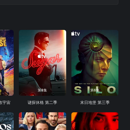
来打击他所热爱的这座城市的犯罪活动。
第8集
第6集
救宇宙
谜探休格 第二季
末日地堡 第三季