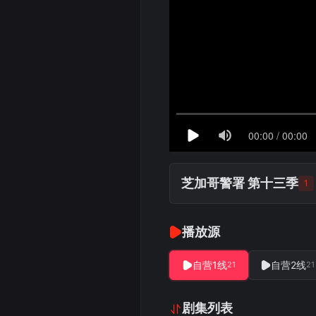
芝加哥警署 第十三季
1
播放源
自营1线
自营2线
21
21
剧集列表