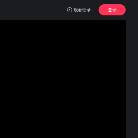
观看记录
登录
我的观影记录
芝加哥警署 第十三季
1
清空