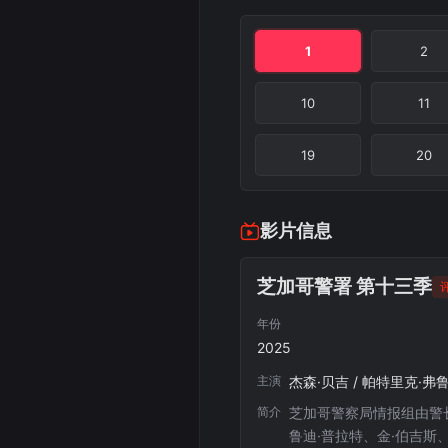
1
2
10
11
19
20
影片信息
芝加哥警署 第十三季
评
年份
2025
主演
杰森·贝吉 / 帕特里克·弗
简介
芝加哥警察局情报组由警
鲁迪·普拉特、金·伯吉斯