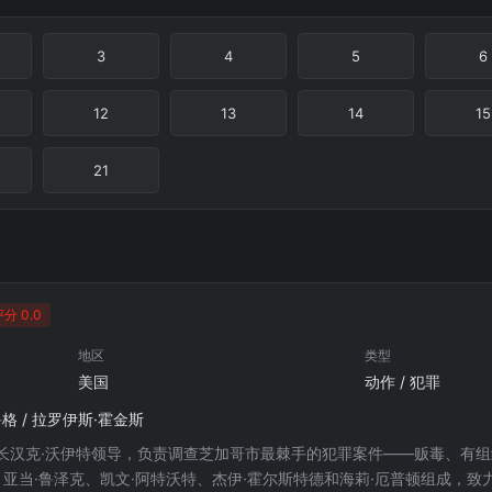
3
4
5
6
12
13
14
15
21
分 0.0
地区
类型
美国
动作 / 犯罪
鲁格 / 拉罗伊斯·霍金斯
长汉克·沃伊特领导，负责调查芝加哥市最棘手的犯罪案件——贩毒、有
、亚当·鲁泽克、凯文·阿特沃特、杰伊·霍尔斯特德和海莉·厄普顿组成