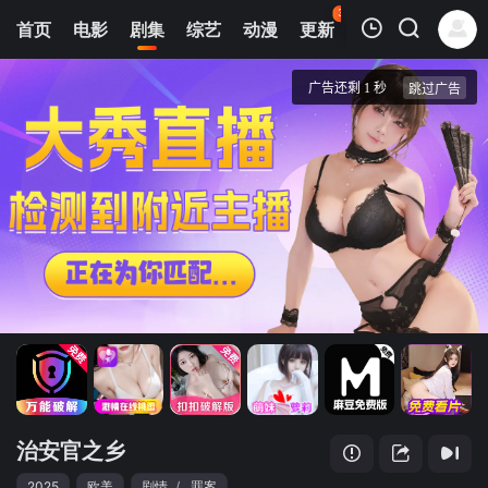
39
首页
电影
剧集
综艺
动漫
更新
热榜
APP
我的观影记录
治安官之乡
1
清空
治安官之乡
2025
欧美
剧情
/
罪案