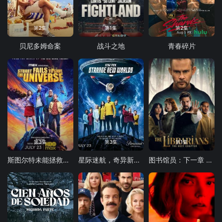
第2集
第1集
第2集
贝尼多姆命案
战斗之地
青春碎片
第3集
第3集
第1集
斯图尔特未能拯救宇宙
星际迷航，奇异新世界第四季
图书馆员：下一章 第二季