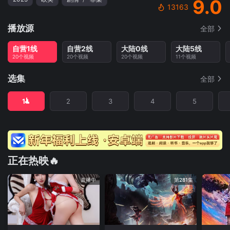
9.0
13163
播放源
全部
自营1线
自营2线
大陆0线
大陆5线
20个视频
20个视频
20个视频
11个视频
选集
全部
1
2
3
4
5
正在热映🔥
直播中
第281集