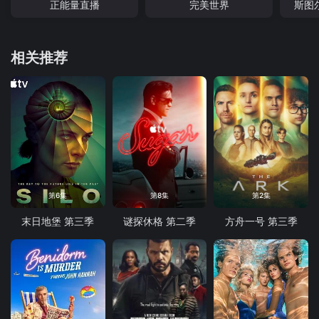
正能量直播
完美世界
斯图
相关推荐
第6集
第8集
第2集
末日地堡 第三季
谜探休格 第二季
方舟一号 第三季