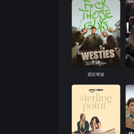
第5集
西区帮派