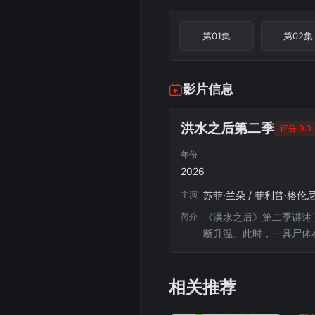
第01集
第02集
影片信息
洪水之后第二季
评分 9.0
年份
2026
主演
苏菲·兰朵 / 菲利普·格伦尼
简介
《洪水之后》第二季讲述
断升温。此时，一具尸体
查。这场调查需要她……
相关推荐