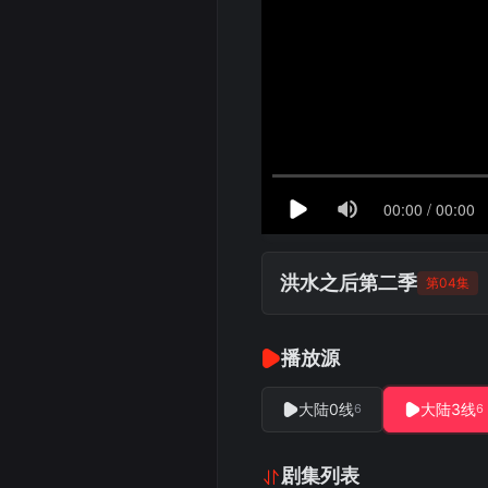
洪水之后第二季
第04集
播放源
大陆0线
大陆3线
6
6
剧集列表