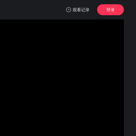
观看记录
登录
我的观影记录
洪水之后第二季
第04集
清空