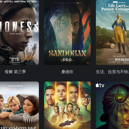
第1集
8集全
第6集
母狮 第三季
桑德坎