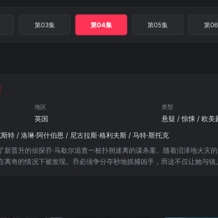
第03集
第04集
第05集
第0
地区
类型
英国
悬疑 / 惊悚 / 欧美
斯特 / 洛琳·阿什伯恩 / 尼古拉斯·格利夫斯 / 马特·斯托克
了新晋升的侦探乔·马歇尔追查一桩扑朔迷离的谋杀案。随着沼泽地火灾
在离奇的情况下被发现。乔必须争分夺秒地抓捕凶手，而这不仅让她与镇
…