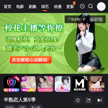
121
首页
电影
剧集
综艺
动漫
更新
热榜
APP
我的观影记录
半熟恋人第5季
20260803(第1期番外上)
清空
半熟恋人第5季
2026
大陆
真人秀