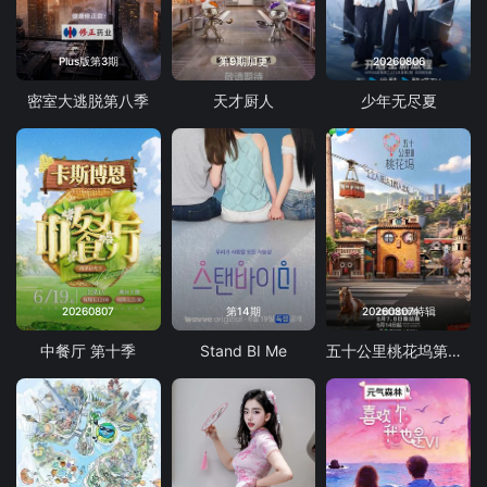
Plus版第3期
第9期加更
20260806
密室大逃脱第八季
天才厨人
少年无尽夏
20260807
第14期
20260807特辑
中餐厅 第十季
Stand BI Me
五十公里桃花坞第6季