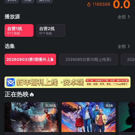
0.0
1166568
播放源
全部
自营1线
自营2线
97个视频
97个视频
选集
全部
20260803(第1期番外上)
20260803(第10期上纯享)
20
正在热映🔥
第281集
第3集