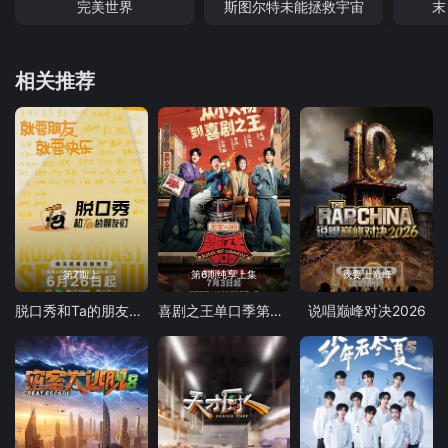
完美世界
斯图尔特未能拯救宇宙
末
相关推荐
第7期上
第6期纯享上集
我要上巅峰
脱口秀和Ta的朋友们 第三季
喜剧之王单口季第三季
说唱巅峰对决2026