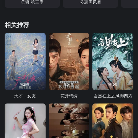
母狮 第三季
公寓黑风暴
相关推荐
第20集
第04集
第10集
天才，女友
花开锦绣
吾凰在上之凤御四方