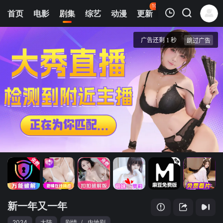
106
首页
电影
剧集
综艺
动漫
更新
热榜
APP
我的观影记录
新一年又一年
1
清空
新一年又一年
2024
大陆
剧情
/
内地剧