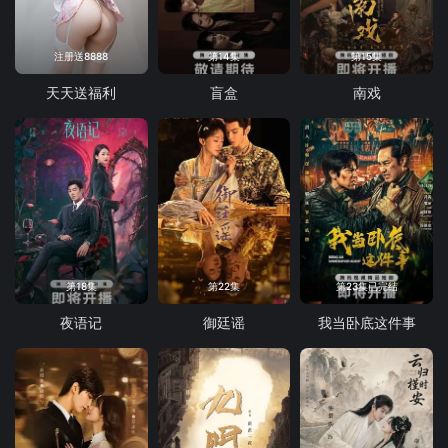
注册送8888
第14集
第15集
天天送福利
盲盒
南戏
第18集
第22集
第23集已完结
夜语记
御廷谣
我当卧底这件事