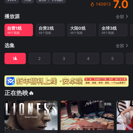
7.0
140913
播放源
全部
自营1线
自营2线
大陆0线
全球3线
48个视频
48个视频
48个视频
48个视频
选集
全部
1
2
3
4
5
正在热映🔥
第1集
第9集