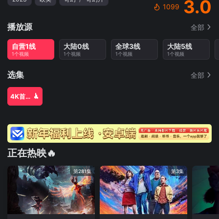
3.0
1099
播放源
全部
自营1线
大陆0线
全球3线
大陆5线
1个视频
1个视频
1个视频
1个视频
选集
全部
4K首家独播
正在热映🔥
第281集
第3集