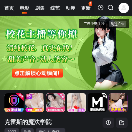
135
首页
电影
剧集
综艺
动漫
更新
热榜
APP
我的观影记录
克雷斯的魔法学院
4K首家独播
清空
克雷斯的魔法学院
2023
欧美
奇幻
/
奇幻片