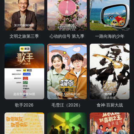
20240710
20240711
20240716
20240717上
第20260806期
20260806
超前加更
20240717下
20240718
文明之旅第三季
心动的信号 第九季
一路向海的少年
20240723
20240724上
20240724下
20240725
20240730
20240731上
20240731下
20240801
超前营业第14期
半熟恋人5特别联动
第7期下
20240806
20240807上
歌手2026
毛雪汪（2026）
食神·百厨大战
20240807下
20240808
20240814