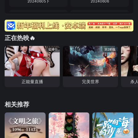
20240605下
20240606
20240611
20240612
20240612下
20240612训练营
正在热映🔥
20240613
202040618
直播中
第281集
20240619
20240620
20240625
20240626上
正能量直播
完美世界
杀
20240626下
20240626训练营
20240627
20240702
相关推荐
20240703
20240703下
20240704
20240709