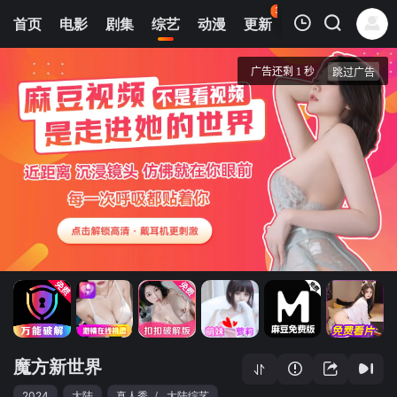
37
首页
电影
剧集
综艺
动漫
更新
热榜
APP
我的观影记录
魔方新世界
20240514
清空
魔方新世界
2024
大陆
真人秀
/
大陆综艺