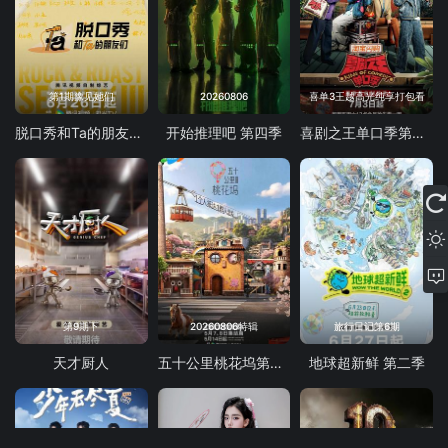
第1期豫见她们
20260806
喜单3王越高光纯享打包看
脱口秀和Ta的朋友们 第三季
开始推理吧 第四季
喜剧之王单口季第三季
第9期下
20260806特辑
旅行日记第6期
天才厨人
五十公里桃花坞第6季
地球超新鲜 第二季