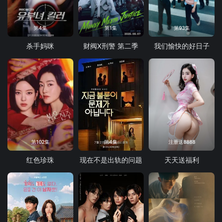
第4集
第1集
第93集
杀手妈咪
财阀X刑警 第二季
我们愉快的好日子
第102集
第4集
注册送8888
红色珍珠
现在不是出轨的问题
天天送福利