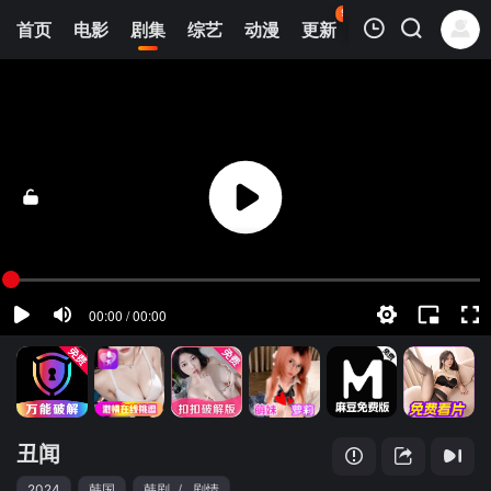
95
首页
电影
剧集
综艺
动漫
更新
热榜
APP
我的观影记录
丑闻
第01集
清空
丑闻
2024
韩国
韩剧
/
剧情