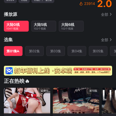
2.0
23914
播放源
全部
大陆0线
大陆5线
大陆6线
104个视频
102个视频
102个视频
选集
全部
第01集
第02集
第03集
第04集
第05集
正在热映🔥
直播中
第10集