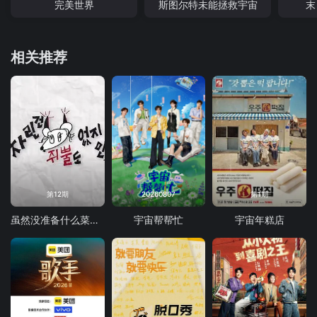
完美世界
斯图尔特未能拯救宇宙
末
相关推荐
第12期
20260807
第1期
虽然没准备什么菜第四季
宇宙帮帮忙
宇宙年糕店