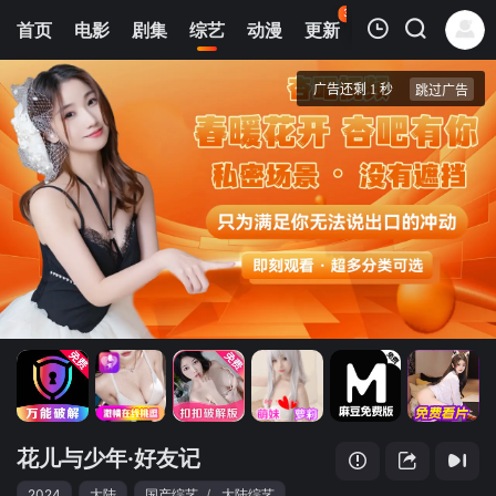
35
首页
电影
剧集
综艺
动漫
更新
热榜
APP
我的观影记录
花儿与少年·好友记
20240421
清空
花儿与少年·好友记
2024
大陆
国产综艺
/
大陆综艺