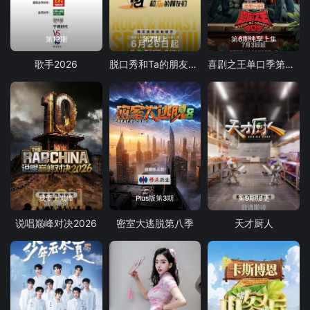
第12期
第7期上
第6期纯享上集
歌手2026
脱口秀和Ta的朋友们 第三季
喜剧之王单口季第三季
我要上巅峰
Plus版第3期
第9期加更
说唱巅峰对决2026
密室大逃脱第八季
天才厨人