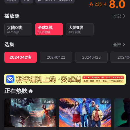
8.0
22514
播放源
全部
大陆0线
全球3线
大陆6线
44个视频
52个视频
43个视频
选集
全部
20240421
20240422
20240423
20240
正在热映🔥
第281集
第3集