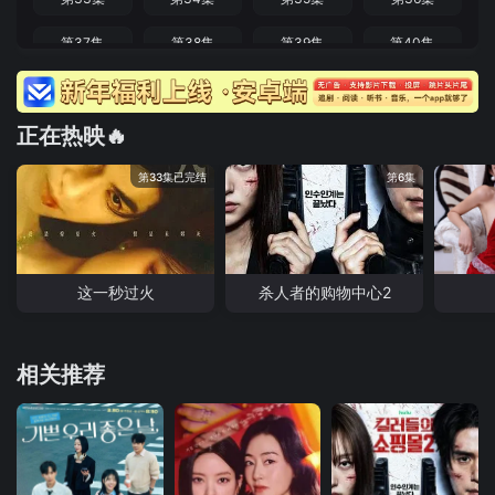
第37集
第38集
第39集
第40集
第41集
第42集
第43集
第44集
第45集
第46集
第47集
第48集
正在热映🔥
第49集
第50集
第51集
第52集
第33集已完结
第6集
第53集
第54集
第55集
第56集
第57集
第58集
第59集
第60集
这一秒过火
杀人者的购物中心2
第61集
第62集
第63集
第64集
第65集
第66集
第67集
第68集
相关推荐
第69集
第70集
第71集
第72集
第73集
第74集
第75集
第76集
第77集
第78集
第79集
第80集