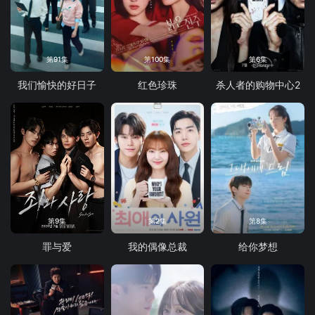
第81集
第82集
第83集
第84集
第85集
第86集
第87集
第88集
第91集
第100集
第6集
第89集
第90集
第91集
第92集
我们愉快的好日子
红色珍珠
杀人者的购物中心2
第93集
第94集
第95集
第96集
第97集
第98集
第99集
第100集
第101集
第102集
第103集
第104集
第105集
第106集
第107集
第108集
第109集
第110集
第111集
第112集
第9集
第2集
第8集
罪与爱
我的偶像总裁
给你梦想
第113集
第114集
第115集
第116集
第117集
第118集
第119集
第120集
第121集
第122集
第123集
第124集